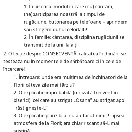
În biserică: modul în care (nu) cântăm,
(ne)participarea noastră la timpul de
rugăciune, butonarea pe telefoane – aprindem
sau stingem duhul celorlalţi!
În familie: cântarea, disciplina rugăciunii se
transmit de la unii la alţii
O lecţie despre CONSECVENŢĂ: calitatea închinării se
testează nu în momentele de sărbătoare ci în cele de
încercare!
Întrebare: unde era mulţimea de închinători de la
Florii câteva zile mai târziu?
O explicaţie improbabilă (utilizată frecvent în
biserici): cei care au strigat „Osana” au strigat apoi
„răstigneşte-L”
O explicaţie plauzibilă: nu au făcut nimic! Lipsea
atmosfera de la Florii; era chiar riscant să-L mai
susţină