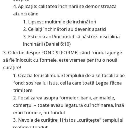
Aplicaţie: calitatea închinării se demonstrează
atunci când
Lipsesc mulţimile de închinători
Ceilalţi închinători au devenit apatici
Este riscant/incomod să păstrezi disciplina
închinării (Daniel 6:10)
O lecţie despre FOND ŞI FORME: când fondul ajunge
să fie înlocuit cu formele, este vremea pentru o nouă
curăţire!
Ocazia Ierusalimului/templului de a se focaliza pe
fond: sosirea lui Isus, cel la care toată Legea făcea
trimitere
Focalizarea asupra formelor: banii, animalele,
comerţul – toate aveau legătură cu închinarea, însă
erau formele, nu fondul
Nevoia de curăţire: Hristos „curăţeşte” templul şi
reafirmă fondul: