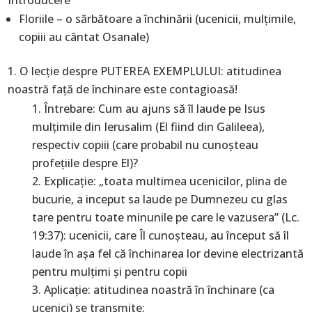
Introducere
Floriile – o sărbătoare a închinării (ucenicii, mulţimile,
copiii au cântat Osanale)
O lecţie despre PUTEREA EXEMPLULUI: atitudinea
noastră faţă de închinare este contagioasă!
Întrebare: Cum au ajuns să îl laude pe Isus
mulţimile din Ierusalim (El fiind din Galileea),
respectiv copiii (care probabil nu cunoşteau
profeţiile despre El)?
Explicaţie: „toata multimea ucenicilor, plina de
bucurie, a inceput sa laude pe Dumnezeu cu glas
tare pentru toate minunile pe care le vazusera” (Lc.
19:37): ucenicii, care Îl cunoşteau, au început să îl
laude în aşa fel că închinarea lor devine electrizantă
pentru mulţimi şi pentru copii
Aplicaţie: atitudinea noastră în închinare (ca
ucenici) se transmite: