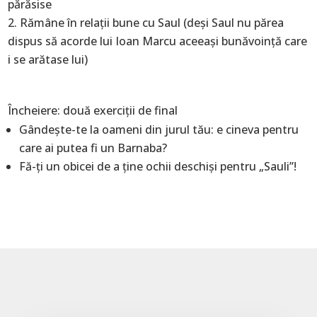
părăsise
Rămâne în relaţii bune cu Saul (deşi Saul nu părea
dispus să acorde lui Ioan Marcu aceeaşi bunăvoinţă care
i se arătase lui)
Încheiere: două exerciţii de final
Gândeşte-te la oameni din jurul tău: e cineva pentru
care ai putea fi un Barnaba?
Fă-ţi un obicei de a ţine ochii deschişi pentru „Sauli”!