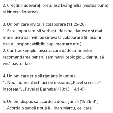
Creştinii adevăraţi preţuiesc Evanghelia (vestea bună)
şi binecuvântarea)
Un om care invită la colaborare (11:25-26)
Este important să vorbeşti de bine, dar este şi mai
mare lucru să inviţi pe cineva la colaborare (îţi asumi
riscuri, responsabilităţi suplimentare etc.)
Contraexemplu: biserici care dădeau tinerilor
recomandarea pentru seminarul teologic … dar nu să
vină pastor la ei!
Un om care ştie să rămână în umbră
Noul nume al echipei de misiune: „Pavel şi cei ce îl
însoţeau”, „Pavel şi Barnaba” (13:13; 14.1-6)
Un om dispus să acorde a doua şansă (15:36-41)
Acordă o şansă nouă lui Ioan Marcu, cel care îi