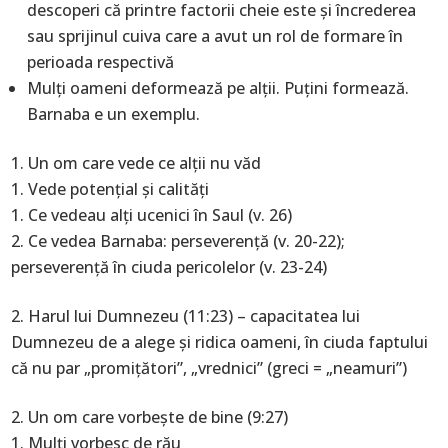
descoperi că printre factorii cheie este şi încrederea
sau sprijinul cuiva care a avut un rol de formare în
perioada respectivă
Mulţi oameni deformează pe alţii. Puţini formează.
Barnaba e un exemplu.
Un om care vede ce alţii nu văd
Vede potenţial şi calităţi
Ce vedeau alţi ucenici în Saul (v. 26)
Ce vedea Barnaba: perseverenţă (v. 20-22);
perseverenţă în ciuda pericolelor (v. 23-24)
Harul lui Dumnezeu (11:23) – capacitatea lui
Dumnezeu de a alege şi ridica oameni, în ciuda faptului
că nu par „promiţători”, „vrednici” (greci = „neamuri”)
Un om care vorbeşte de bine (9:27)
Mulţi vorbesc de rău