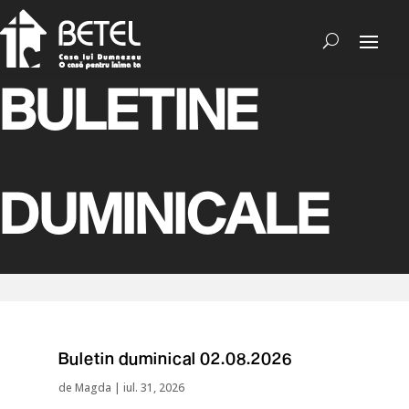
BULETINE
DUMINICALE
Buletin duminical 02.08.2026
de
Magda
|
iul. 31, 2026