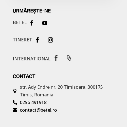
URMĂREȘTE-NE
BETEL
TINERET


INTERNATIONAL
CONTACT
str. Ady Endre nr. 20
Timisoara, 300175

Timis, Romania
0256 491918

contact@betel.ro
