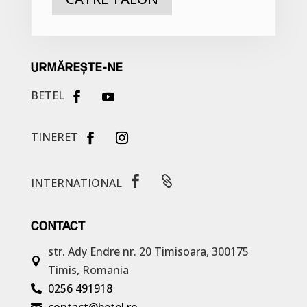
URMĂREȘTE-NE
BETEL
TINERET


INTERNATIONAL
CONTACT
str. Ady Endre nr. 20
Timisoara, 300175

Timis, Romania
0256 491918

contact@betel.ro