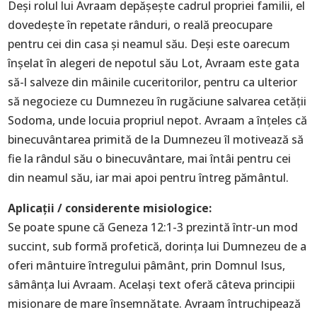
Deși rolul lui Avraam depășește cadrul propriei familii, el
dovedește în repetate rânduri, o reală preocupare
pentru cei din casa și neamul său. Deși este oarecum
înșelat în alegeri de nepotul său Lot, Avraam este gata
să-l salveze din mâinile cuceritorilor, pentru ca ulterior
să negocieze cu Dumnezeu în rugăciune salvarea cetății
Sodoma, unde locuia propriul nepot. Avraam a înțeles că
binecuvântarea primită de la Dumnezeu îl motivează să
fie la rândul său o binecuvântare, mai întâi pentru cei
din neamul său, iar mai apoi pentru întreg pământul.
Aplicații / considerente misiologice:
Se poate spune că Geneza 12:1-3 prezintă într-un mod
succint, sub formă profetică, dorința lui Dumnezeu de a
oferi mântuire întregului pâmânt, prin Domnul Isus,
sâmânța lui Avraam. Același text oferă câteva principii
misionare de mare însemnătate. Avraam întruchipează