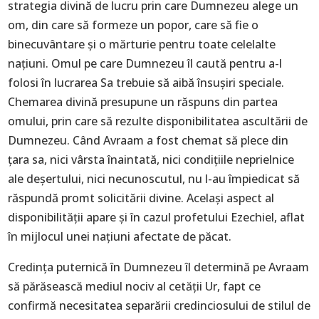
strategia divină de lucru prin care Dumnezeu alege un
om, din care să formeze un popor, care să fie o
binecuvântare și o mărturie pentru toate celelalte
națiuni. Omul pe care Dumnezeu îl caută pentru a-l
folosi în lucrarea Sa trebuie să aibă însușiri speciale.
Chemarea divină presupune un răspuns din partea
omului, prin care să rezulte disponibilitatea ascultării de
Dumnezeu. Când Avraam a fost chemat să plece din
țara sa, nici vârsta înaintată, nici condițiile neprielnice
ale deșertului, nici necunoscutul, nu l-au împiedicat să
răspundă promt solicitării divine. Același aspect al
disponibilității apare și în cazul profetului Ezechiel, aflat
în mijlocul unei națiuni afectate de păcat.
Credința puternică în Dumnezeu îl determină pe Avraam
să părăsească mediul nociv al cetății Ur, fapt ce
confirmă necesitatea separării credinciosului de stilul de