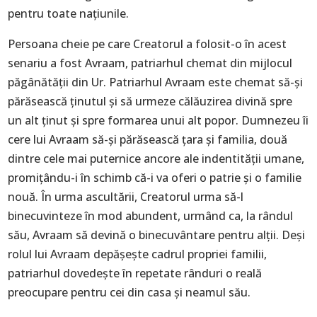
pentru toate națiunile.
Persoana cheie pe care Creatorul a folosit-o în acest
senariu a fost Avraam, patriarhul chemat din mijlocul
păgânătății din Ur. Patriarhul Avraam este chemat să-și
părăsească ținutul și să urmeze călăuzirea divină spre
un alt ținut și spre formarea unui alt popor. Dumnezeu îi
cere lui Avraam să-și părăsească țara și familia, două
dintre cele mai puternice ancore ale indentității umane,
promițându-i în schimb că-i va oferi o patrie și o familie
nouă. În urma ascultării, Creatorul urma să-l
binecuvinteze în mod abundent, urmând ca, la rândul
său, Avraam să devină o binecuvântare pentru alții. Deși
rolul lui Avraam depășește cadrul propriei familii,
patriarhul dovedește în repetate rânduri o reală
preocupare pentru cei din casa și neamul său.