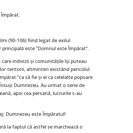
l Împărat.
lmi (90-106) fiind legat de exilul
or principală este ”Domnul este Împărat”.
care indivizii și comunitățile își puteau
r teritorii, altminteri existând pericolul
 împărat ”ca să fie și ei ca celelalte popoare
pe Însuși Dumnezeu. Au urmat o serie de
neană, apoi cea persană, lucrurile s-au
uraj: Dumnezeu este Împăratul!
feră la faptul că astfel se marchează o