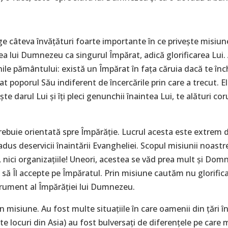
 câteva învățături foarte importante în ce privește misiun
rea lui Dumnezeu ca singurul Împărat, adică glorificarea Lui
le pământului: există un Împărat în fața căruia dacă te înch
at poporul Său indiferent de încercările prin care a trecut. El
te darul Lui și îți pleci genunchii înaintea Lui, te alături coru
rebuie orientată spre Împărăție. Lucrul acesta este extrem d
 adus deservicii înaintării Evangheliei. Scopul misiunii noas
!), nici organizațiile! Uneori, acestea se văd prea mult și Dom
 să Îl accepte pe Împăratul. Prin misiune cautăm nu glorific
trument al Împărăției lui Dumnezeu.
n misiune. Au fost multe situațiile în care oamenii din țări în
e locuri din Asia) au fost bulversați de diferențele pe care mi