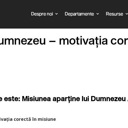
Despre noi
Departamente
Resurse
 Dumnezeu – motivația cor
e este: Misiunea aparține lui Dumnezeu 
vația corectă în misiune