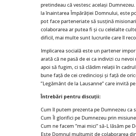
pretindeau că vestesc același Dumnezeu. P
la înaintarea Împărăției Domnului, este potr
pot face parteneriate să susțină misionari
colaborarea ar putea fi și cu celelalte cul
dificil, mai multe sunt lucrurile care îl re
Implicarea socială este un partener import
arată că ne pasă de ei ca indivizi cu nevo
apoi să fugim, ci să clădim relații în cad
bune față de cei credincioși și față de or
”Legământ de la Lausanne” care invită pe t
Întrebări pentru discuţii:
Cum îl putem prezenta pe Dumnezeu ca si
Cum Îl glorifici pe Dumnezeu prin misiunea
Cum ne facem ”mai mici” să-L lăsăm pe Do
Este Domnul mulțumit de colaborarea dint