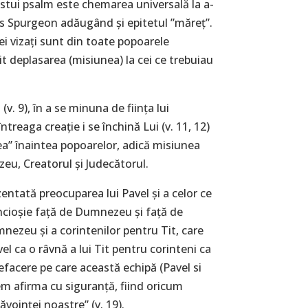
cestui psalm este chemarea universală la a-
es Spurgeon adăugând și epitetul ”măreț”.
ei vizați sunt din toate popoarele
t deplasarea (misiunea) la cei ce trebuiau
v. 9), în a se minuna de ființa lui
treaga creație i se închină Lui (v. 11, 12)
erea” înaintea popoarelor, adică misiunea
zeu, Creatorul și Judecătorul.
zentată preocuparea lui Pavel și a celor ce
dincioșie față de Dumnezeu și față de
nezeu și a corintenilor pentru Tit, care
el ca o râvnă a lui Tit pentru corinteni ca
nefacere pe care această echipă (Pavel si
utem afirma cu siguranță, fiind oricum
ăvoinței noastre” (v. 19).