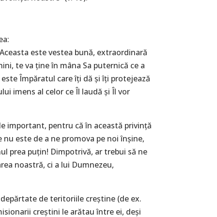
ea:
. Aceasta este vestea bună, extraordinară
ini, te va ține în mâna Sa puternică ce a
 este Împăratul care îți dă și îți protejează
lui imens al celor ce Îl laudă și Îl vor
e important, pentru că în această privință
tre nu este de a ne promova pe noi înșine,
nul prea puțin! Dimpotrivă, ar trebui să ne
area noastră, ci a lui Dumnezeu,
depărtate de teritoriile creștine (de ex.
sionarii creștini le arătau între ei, deși