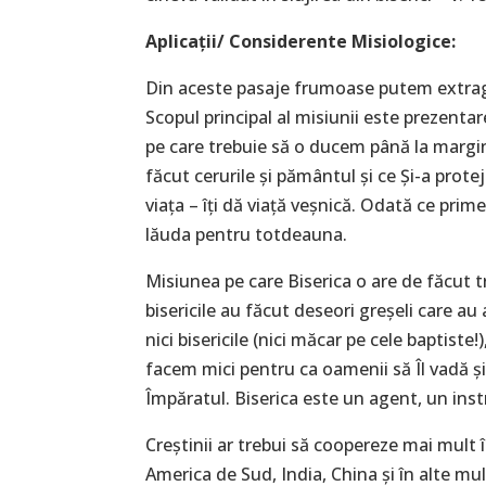
Aplicaţii/ Considerente Misiologice:
Din aceste pasaje frumoase putem extrage
Scopul principal al misiunii este prezenta
pe care trebuie să o ducem până la margini
făcut cerurile și pământul și ce Și-a protej
viața – îți dă viață veșnică. Odată ce primeș
lăuda pentru totdeauna.
Misiunea pe care Biserica o are de făcut t
bisericile au făcut deseori greșeli care au
nici bisericile (nici măcar pe cele baptiste
facem mici pentru ca oamenii să Îl vadă și
Împăratul. Biserica este un agent, un ins
Creștinii ar trebui să coopereze mai mult î
America de Sud, India, China și în alte mult