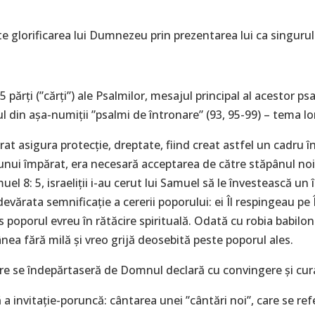
ste glorificarea lui Dumnezeu prin prezentarea lui ca singuru
 părți (”cărți”) ale Psalmilor, mesajul principal al acestor psa
l din așa-numiții ”psalmi de întronare” (93, 95-99) – tema l
t asigura protecție, dreptate, fiind creat astfel un cadru în 
 unui împărat, era necesară acceptarea de către stăpânul noilo
Samuel 8: 5, israeliții i-au cerut lui Samuel să le învestească un
devărata semnificație a cererii poporului: ei Îl respingeau 
dus poporul evreu în rătăcire spirituală. Odată cu robia babilo
nea fără milă și vreo grijă deosebită peste poporul ales.
i care se îndepărtaseră de Domnul declară cu convingere și c
 a invitație-poruncă: cântarea unei ”cântări noi”, care se re