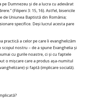
ica pe Dumnezeu și de a lucra cu adevărat
e.” (Filipeni 3: 15, 16). Astfel, bisericile
sate de Uniunea Baptistă din România;
sionare specifice. Deși lucrul acesta pare
ea practică a celor pe care îi evanghelizăm
em scopul nostru – de a spune Evanghelia și
umai cu gurile noastre, ci și cu faptele
ceput o mișcare care a produs așa-numitul
nghelizare) și faptă (implicare socială).
implicată?