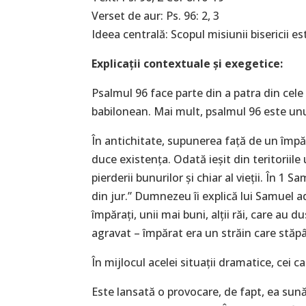
Verset de aur: Ps. 96: 2, 3
Ideea centrală: Scopul misiunii bisericii e
Explicaţii contextuale și exegetice:
Psalmul 96 face parte din a patra din cele 5
babilonean. Mai mult, psalmul 96 este unu
În antichitate, supunerea față de un împăra
duce existența. Odată ieșit din teritoriile
pierderii bunurilor și chiar al vieții. În 1 
din jur.” Dumnezeu îi explică lui Samuel a
împărați, unii mai buni, alții răi, care au 
agravat – împărat era un străin care stăpâ
În mijlocul acelei situații dramatice, ce
Este lansată o provocare, de fapt, ea sună