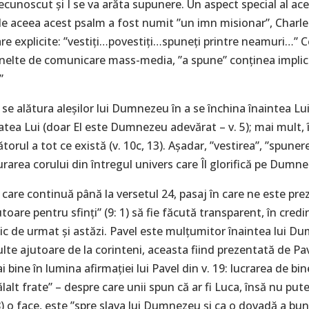
recunoscut și I se va arăta supunere. Un aspect special al a
 de aceea acest psalm a fost numit ”un imn misionar”, Charl
re explicite: ”vestiți…povestiți…spuneți printre neamuri…” C
unelte de comunicare mass-media, ”a spune” conținea implici
”
se alătura aleșilor lui Dumnezeu în a se închina înaintea Lui (
tea Lui (doar El este Dumnezeu adevărat – v. 5); mai mult, în
cătorul a tot ce există (v. 10c, 13). Așadar, ”vestirea”, ”spun
urarea corului din întregul univers care Îl glorifică pe Dumne
 care continuă până la versetul 24, pasaj în care ne este pre
utoare pentru sfinți” (9: 1) să fie făcută transparent, în cre
c de urmat și astăzi. Pavel este mulțumitor înaintea lui Dum
lte ajutoare de la corinteni, aceasta fiind prezentată de Pav
i bine în lumina afirmației lui Pavel din v. 19: lucrarea de bi
celălalt frate” – despre care unii spun că ar fi Luca, însă nu p
 18) o face, este ”spre slava lui Dumnezeu și ca o dovadă a bun