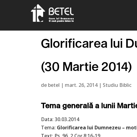
Glorificarea lui
(30 Martie 2014)
de
betel
|
mart. 26, 2014
|
Studiu Biblic
Tema generală a lunii Marti
Data: 30.03.2014
Tema:
Glorificarea lui Dumnezeu – moti
Text: Ps. 96, 2 Cor 8:16-19