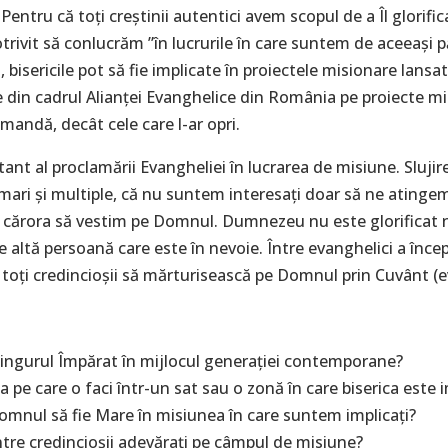
entru că toți creștinii autentici avem scopul de a Îl glorif
ivit să conlucrăm ”în lucrurile în care suntem de aceeași părer
, bisericile pot să fie implicate în proiectele misionare lan
te din cadrul Alianței Evanghelice din România pe proiecte mi
comandă, decât cele care l-ar opri.
ant al proclamării Evangheliei în lucrarea de misiune. Slujir
i mari și multiple, că nu suntem interesați doar să ne ating
rul cărora să vestim pe Domnul. Dumnezeu nu este glorificat n
ice altă persoană care este în nevoie. Între evanghelici a în
oți credincioșii să mărturisească pe Domnul prin Cuvânt (eva
ngurul Împărat în mijlocul generației contemporane?
 pe care o faci într-un sat sau o zonă în care biserica este 
mnul să fie Mare în misiunea în care suntem implicați?
re credincioșii adevărați pe câmpul de misiune?