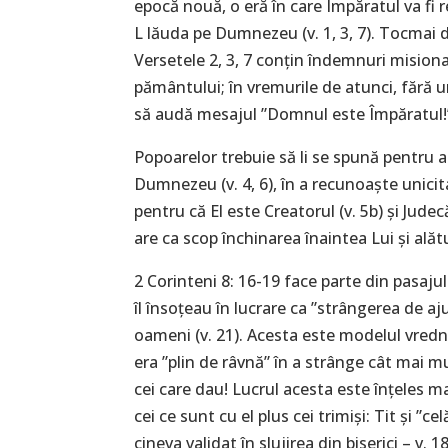
epocă nouă, o eră în care Împăratul va fi 
L lăuda pe Dumnezeu (v. 1, 3, 7). Tocmai
Versetele 2, 3, 7 conțin îndemnuri misiona
pământului; în vremurile de atunci, fără 
să audă mesajul ”Domnul este Împăratul!
Popoarelor trebuie să li se spună pentru a 
Dumnezeu (v. 4, 6), în a recunoaște unicita
pentru că El este Creatorul (v. 5b) și Jude
are ca scop închinarea înaintea Lui și alăt
2 Corinteni 8: 16-19 face parte din pasajul
îl însoțeau în lucrare ca ”strângerea de aj
oameni (v. 21). Acesta este modelul vredni
era ”plin de râvnă” în a strânge cât mai mu
cei care dau! Lucrul acesta este înțeles ma
cei ce sunt cu el plus cei trimiși: Tit și ”
cineva validat în slujirea din biserici – v.