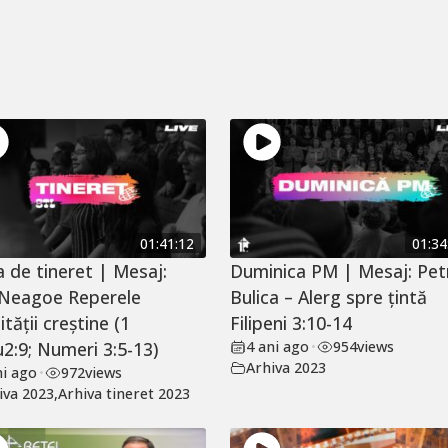
01:41:12
01:34
a de tineret | Mesaj:
Duminica PM | Mesaj: Pet
 Neagoe Reperele
Bulica – Alerg spre țintă
ității creștine (1
Filipeni 3:10-14
2:9; Numeri 3:5-13)
4 ani ago
•
954
views
Arhiva 2023
ni ago
•
972
views
iva 2023
,
Arhiva tineret 2023