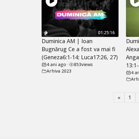
01:25:16
Duminica AM | Ioan
Dumi
Bugnărug Ce a fost va mai fi
Alex
(Geneza6:1-14; Luca17:26, 27)
Anga
4 ani ago
•
853
views
13:1-
Arhiva 2023
4 a
Arh
«
1