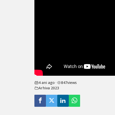
4 ani ago
•
847
views
Arhiva 2023