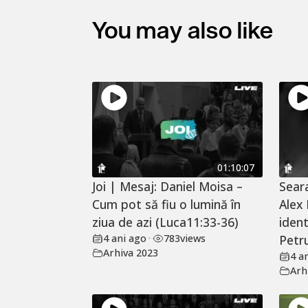
You may also like
01:10:07
Joi | Mesaj: Daniel Moisa –
Sear
Cum pot să fiu o lumină în
Alex
ziua de azi (Luca11:33-36)
ident
4 ani ago
•
783
views
Petru
Arhiva 2023
4 a
Arh