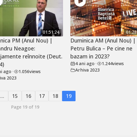
01:51:24
01:28
nica PM (Anul Nou) |
Duminica AM (Anul Nou) |
andru Neagoe:
Petru Bulica – Pe cine ne
jamente reînnoite (Deut.
bazam in 2023?
4)
4 ani ago
•
1.244
views
Arhiva 2023
ni ago
•
1.056
views
iva 2023
…
15
16
17
18
19
Page 19 of 19