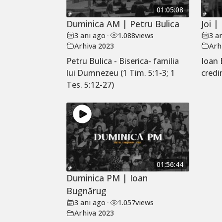
01:05:08
Duminica AM | Petru Bulica
Joi 
3 ani ago
•
1.088
views
3 a
Arhiva 2023
Arh
Petru Bulica - Biserica- familia
Ioan 
lui Dumnezeu (1 Tim. 5:1-3; 1
credi
Tes. 5:12-27)
01:56:44
Duminica PM | Ioan
Bugnărug
3 ani ago
•
1.057
views
Arhiva 2023