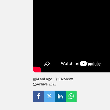
4 ani ago
•
846
views
Arhiva 2023