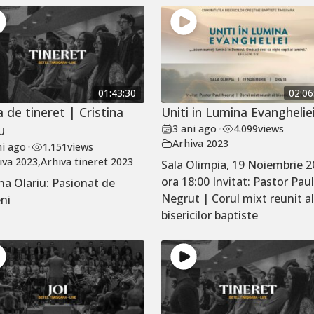
01:43:30
02:06
 de tineret | Cristina
Uniti in Lumina Evanghelie
u
3 ani ago
•
4.099
views
Arhiva 2023
ni ago
•
1.151
views
iva 2023
,
Arhiva tineret 2023
Sala Olimpia, 19 Noiembrie 2
ora 18:00 Invitat: Pastor Pau
ina Olariu: Pasionat de
Negrut | Corul mixt reunit a
ni
bisericilor baptiste