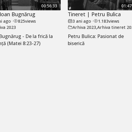
00:56:33
01:47
| Ioan Bugnărug
Tineret | Petru Bulica
ni ago
•
825
views
3 ani ago
•
1.183
views
iva 2023
Arhiva 2023
,
Arhiva tineret 2
Bugnărug - De la frică la
Petru Bulica: Pasionat de
nță (Matei 8:23-27)
biserică