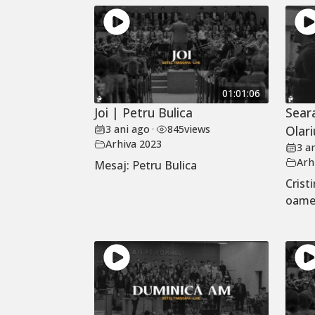
01:01:06
Joi | Petru Bulica
Seara
3 ani ago
•
845
views
Olari
Arhiva 2023
3 a
Arh
Mesaj: Petru Bulica
Crist
oame