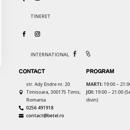
TINERET


INTERNATIONAL
CONTACT
PROGRAM
str. Ady Endre nr. 20
MARTI:
19:00 – 21:0
Timisoara, 300175
Timis,
JOI:
19:00 – 21:00 (S

Romania
divin)
0256 491918

contact@betel.ro
