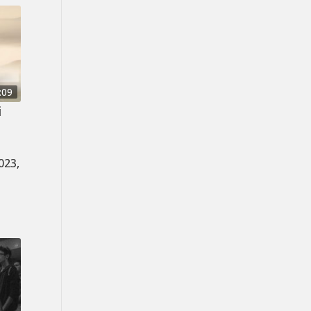
:09
i
023,
l
l