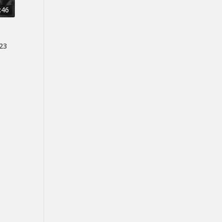
:46
023