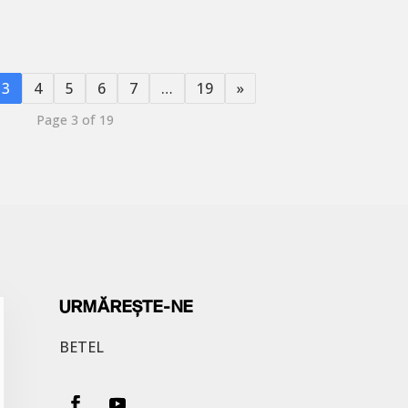
3
4
5
6
7
…
19
»
Page 3 of 19
URMĂREȘTE-NE
BETEL