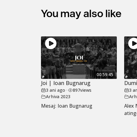
You may also like
00:59:45
Joi | Ioan Bugnarug
Dumi
3 ani ago
•
897
views
3 a
Arhiva 2023
Arh
Mesaj: Ioan Bugnarug
Alex 
ating