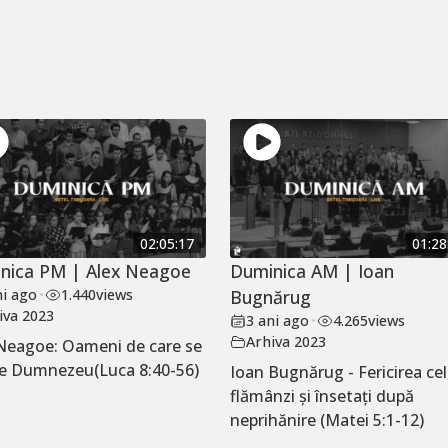
02:05:17
01:28
nica PM | Alex Neagoe
Duminica AM | Ioan
ni ago
•
1.440
views
Bugnărug
iva 2023
3 ani ago
•
4.265
views
Arhiva 2023
Neagoe: Oameni de care se
e Dumnezeu(Luca 8:40-56)
Ioan Bugnărug - Fericirea ce
flămânzi și însetați după
neprihănire (Matei 5:1-12)