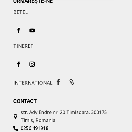
URMĂREȘTE-NE
BETEL
TINERET


INTERNATIONAL
CONTACT
str. Ady Endre nr. 20
Timisoara, 300175

Timis, Romania
0256 491918
