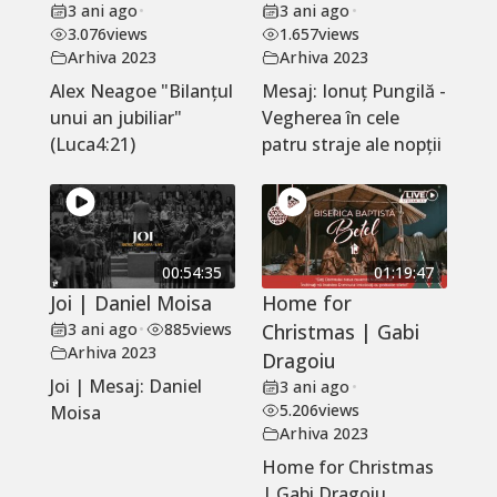
3 ani ago
•
3 ani ago
•
3.076
views
1.657
views
Arhiva 2023
Arhiva 2023
Alex Neagoe "Bilanțul
Mesaj: Ionuț Pungilă -
unui an jubiliar"
Vegherea în cele
(Luca4:21)
patru straje ale nopții
00:54:35
01:19:47
Joi | Daniel Moisa
Home for
3 ani ago
•
885
views
Christmas | Gabi
Arhiva 2023
Dragoiu
Joi | Mesaj: Daniel
3 ani ago
•
5.206
views
Moisa
Arhiva 2023
Home for Christmas
| Gabi Dragoiu