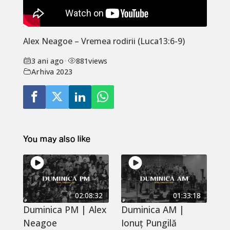
Alex Neagoe – Vremea rodirii (Luca13:6-9)
3 ani ago
•
881
views
Arhiva 2023
You may also like
02:08:32
01:33:18
Duminica PM | Alex
Duminica AM |
Neagoe
Ionuț Pungilă