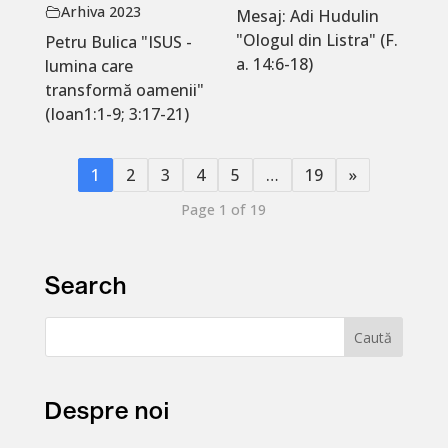
Arhiva 2023
Mesaj: Adi Hudulin
"Ologul din Listra" (F.
Petru Bulica "ISUS -
a. 14:6-18)
lumina care
transformă oamenii"
(Ioan1:1-9; 3:17-21)
1
2
3
4
5
…
19
»
Page 1 of 19
Search
Despre noi