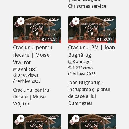
Christmas service
02:15:56
01:52:22
Craciunul pentru
Craciunul PM | Ioan
fiecare | Moise
Bugnărug
Vrăjitor
3 ani ago
•
1.239
views
3 ani ago
•
Arhiva 2023
3.169
views
Arhiva 2023
Ioan Bugnărug -
Întruparea și planul
Craciunul pentru
de pace al lui
fiecare | Moise
Dumnezeu
Vrăjitor