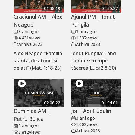
01:38:19
01:35:27
Craciunul AM | Alex
Ajunul PM | Ionuț
Neagoe
Pungilă
3 ani ago
•
3 ani ago
•
4.431
views
1.337
views
Arhiva 2023
Arhiva 2023
Alex Neagoe "Familia
Ionuț Pungilă: Când
sfântă, de atunci și
Dumnezeu rupe
de azi" (Mat. 1:18-25)
tăcerea(Luca2:8-30)
02:06:22
01:04:01
Duminica AM |
Joi | Adi Hudulin
Petru Bulica
3 ani ago
•
1.002
views
3 ani ago
•
Arhiva 2023
3.812
views