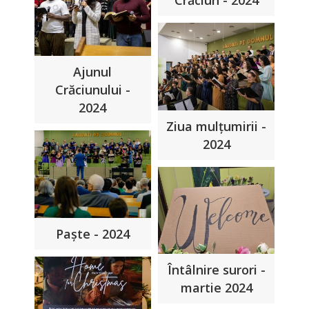
Ajunul
Crăciunului -
2024
Ziua mulțumirii -
2024
Paște - 2024
Întâlnire surori -
martie 2024