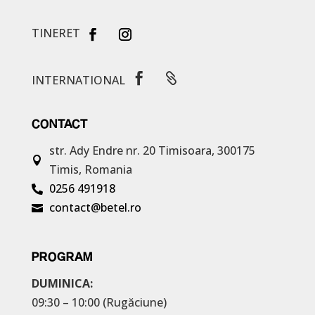
TINERET


INTERNATIONAL
CONTACT
str. Ady Endre nr. 20
Timisoara, 300175

Timis, Romania
0256 491918

contact@betel.ro

PROGRAM
DUMINICA:
09:30 – 10:00 (Rugăciune)