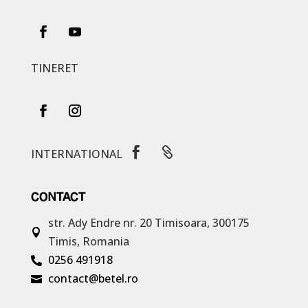
TINERET


INTERNATIONAL
CONTACT
str. Ady Endre nr. 20
Timisoara, 300175

Timis, Romania
0256 491918

contact@betel.ro
