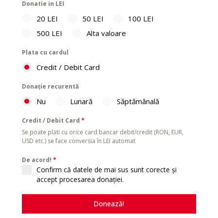
Donatie in LEI
20 LEI
50 LEI
100 LEI
500 LEI
Alta valoare
Plata cu cardul
Credit / Debit Card
Donație recurentă
Nu
Lunară
Săptămânală
Credit / Debit Card
*
Se poate plăti cu orice card bancar debit/credit (RON, EUR,
USD etc.) se face conversia în LEI automat
De acord!
*
Confirm că datele de mai sus sunt corecte și
accept procesarea donației.
Donează!