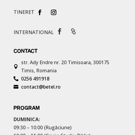
TINERET


INTERNATIONAL
CONTACT
str. Ady Endre nr. 20
Timisoara, 300175

Timis, Romania
0256 491918

contact@betel.ro

PROGRAM
DUMINICA:
09:30 – 10:00 (Rugăciune)