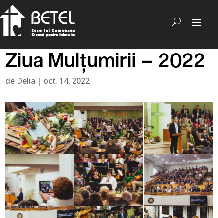
Ziua Mulțumirii – 2022
de
Delia
|
oct. 14, 2022