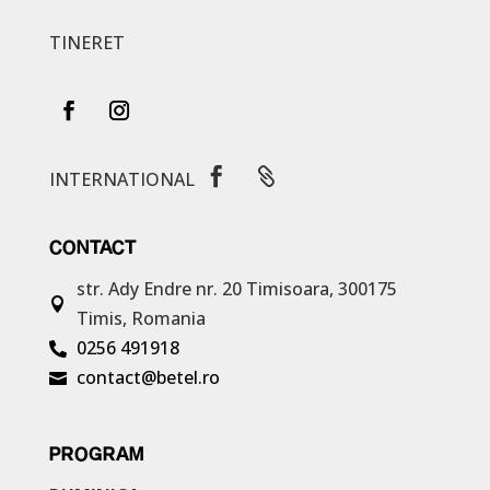
TINERET


INTERNATIONAL
CONTACT
str. Ady Endre nr. 20
Timisoara, 300175

Timis, Romania
0256 491918

contact@betel.ro

PROGRAM