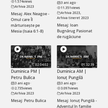
1.574
views
3 ani ago
•
Arhiva 2023
11.351
views
Arhiva 2023
,
Mesaj: Alex Neagoe -
Arhiva tineret 2023
Omul care Îl
Mesaj: Ioan
mărturisește pe
Bugnărug Pasionat
Mesia (Isaia 6:1-8)
de rugăciune
02:04:02
01:32:39
Duminica PM |
Duminica AM |
Petru Bulica
Ionuț Pungilă
3 ani ago
•
3 ani ago
•
2.735
views
3.097
views
Arhiva 2023
Arhiva 2023
Mesaj: Petru Bulica
Mesaj: Ionuț Pungilă -
Adventul în familie