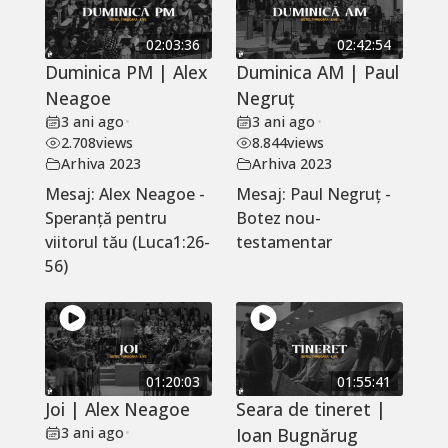
02:03:36
02:42:54
Duminica PM | Alex
Duminica AM | Paul
Neagoe
Negruț
3 ani ago
•
3 ani ago
•
2.708
views
8.844
views
Arhiva 2023
Arhiva 2023
Mesaj: Alex Neagoe -
Mesaj: Paul Negruț -
Speranță pentru
Botez nou-
viitorul tău (Luca1:26-
testamentar
56)
01:20:03
01:55:41
Joi | Alex Neagoe
Seara de tineret |
3 ani ago
•
Ioan Bugnărug