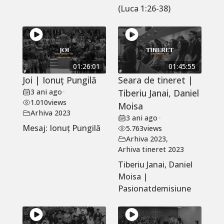
(Luca 1:26-38)
01:26:01
01:45:55
Joi | Ionuț Pungilă
Seara de tineret |
3 ani ago
•
Tiberiu Janai, Daniel
1.010
views
Moisa
Arhiva 2023
3 ani ago
•
Mesaj: Ionuț Pungilă
5.763
views
Arhiva 2023
,
Arhiva tineret 2023
Tiberiu Janai, Daniel
Moisa |
Pasionatdemisiune