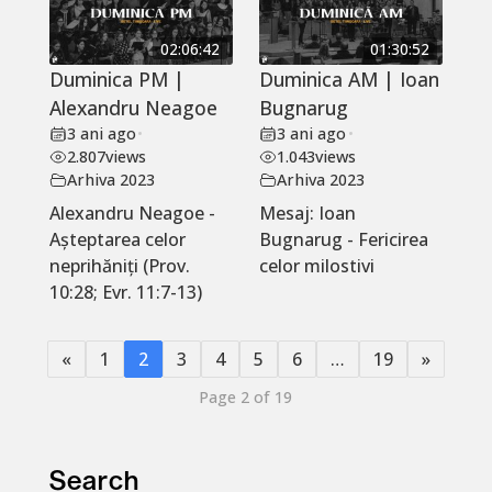
02:06:42
01:30:52
Duminica PM |
Duminica AM | Ioan
Alexandru Neagoe
Bugnarug
3 ani ago
•
3 ani ago
•
2.807
views
1.043
views
Arhiva 2023
Arhiva 2023
Alexandru Neagoe -
Mesaj: Ioan
Așteptarea celor
Bugnarug - Fericirea
neprihăniți (Prov.
celor milostivi
10:28; Evr. 11:7-13)
«
1
2
3
4
5
6
…
19
»
Page 2 of 19
Search