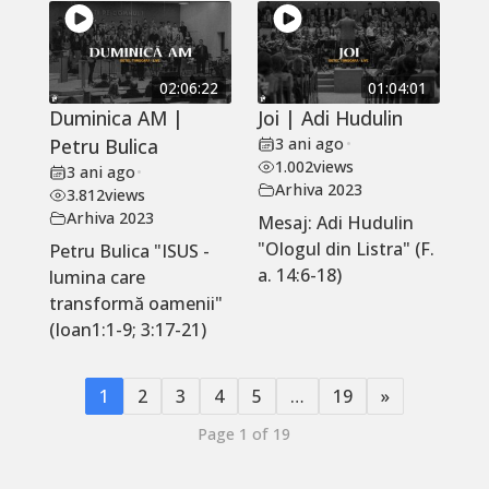
02:06:22
01:04:01
Duminica AM |
Joi | Adi Hudulin
Petru Bulica
3 ani ago
•
1.002
views
3 ani ago
•
Arhiva 2023
3.812
views
Arhiva 2023
Mesaj: Adi Hudulin
"Ologul din Listra" (F.
Petru Bulica "ISUS -
a. 14:6-18)
lumina care
transformă oamenii"
(Ioan1:1-9; 3:17-21)
1
2
3
4
5
…
19
»
Page 1 of 19