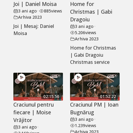
Joi | Daniel Moisa
Home for
3 ani ago
•
885
views
Christmas | Gabi
Arhiva 2023
Dragoiu
Joi | Mesaj: Daniel
3 ani ago
•
5.206
views
Moisa
Arhiva 2023
Home for Christmas
| Gabi Dragoiu
Christmas service
02:15:56
01:52:22
Craciunul pentru
Craciunul PM | Ioan
fiecare | Moise
Bugnărug
Vrăjitor
3 ani ago
•
1.239
views
3 ani ago
•
Arhiva 2023