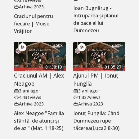
3.169
views
Arhiva 2023
Ioan Bugnărug -
Întruparea și planul
Craciunul pentru
de pace al lui
fiecare | Moise
Dumnezeu
Vrăjitor
01:38:19
01:35:27
Craciunul AM | Alex
Ajunul PM | Ionuț
Neagoe
Pungilă
3 ani ago
•
3 ani ago
•
4.431
views
1.337
views
Arhiva 2023
Arhiva 2023
Alex Neagoe "Familia
Ionuț Pungilă: Când
sfântă, de atunci și
Dumnezeu rupe
de azi" (Mat. 1:18-25)
tăcerea(Luca2:8-30)