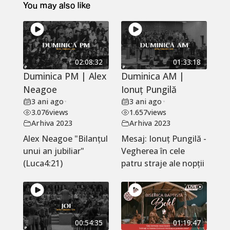
You may also like
02:08:32
01:33:18
Duminica PM | Alex
Duminica AM |
Neagoe
Ionuț Pungilă
3 ani ago
•
3 ani ago
•
3.076
views
1.657
views
Arhiva 2023
Arhiva 2023
Alex Neagoe "Bilanțul
Mesaj: Ionuț Pungilă -
unui an jubiliar"
Vegherea în cele
(Luca4:21)
patru straje ale nopții
00:54:35
01:19:47