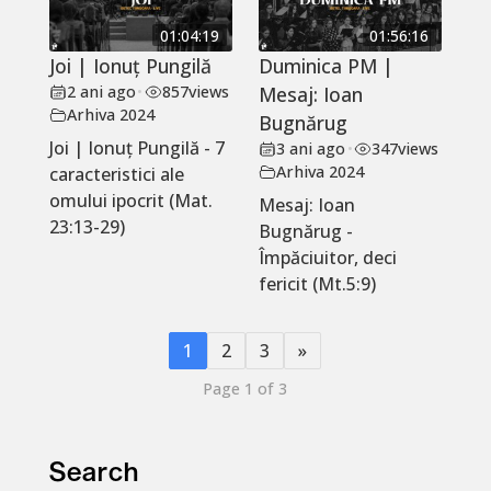
01:04:19
01:56:16
Joi | Ionuț Pungilă
Duminica PM |
2 ani ago
•
857
views
Mesaj: Ioan
Arhiva 2024
Bugnărug
Joi | Ionuț Pungilă - 7
3 ani ago
•
347
views
Arhiva 2024
caracteristici ale
omului ipocrit (Mat.
Mesaj: Ioan
23:13-29)
Bugnărug -
Împăciuitor, deci
fericit (Mt.5:9)
1
2
3
»
Page 1 of 3
Search