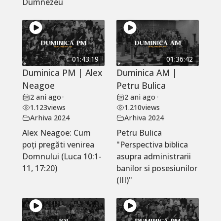
Dumnezeu
01:43:19
01:36:42
Duminica PM | Alex
Duminica AM |
Neagoe
Petru Bulica
2 ani ago
•
2 ani ago
•
1.123
views
1.210
views
Arhiva 2024
Arhiva 2024
Alex Neagoe: Cum
Petru Bulica
poți pregăti venirea
"Perspectiva biblica
Domnului (Luca 10:1-
asupra administrarii
11, 17:20)
banilor si posesiunilor
(III)"