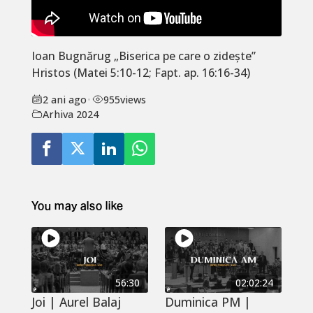
Ioan Bugnărug „Biserica pe care o zidește”
Hristos (Matei
5:10
-12; Fapt. ap.
16:16
-34)
2 ani ago
•
955
views
Arhiva 2024
You may also like
56:30
02:02:24
Joi | Aurel Balaj
Duminica PM |