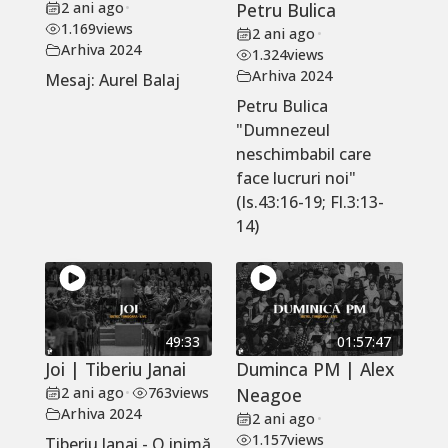
2 ani ago
•
Petru Bulica
1.169
views
2 ani ago
•
Arhiva 2024
1.324
views
Arhiva 2024
Mesaj: Aurel Balaj
Petru Bulica
"Dumnezeul
neschimbabil care
face lucruri noi"
(Is.43:16-19; Fl.3:13-
14)
49:33
01:57:47
Joi | Tiberiu Janai
Duminca PM | Alex
2 ani ago
•
763
views
Neagoe
Arhiva 2024
2 ani ago
•
1.157
views
Tiberiu Janai - O inimă