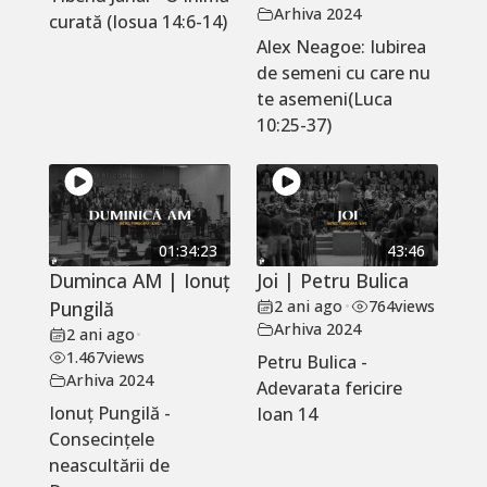
Arhiva 2024
curată (Iosua 14:6-14)
Alex Neagoe: Iubirea
de semeni cu care nu
te asemeni(Luca
10:25-37)
01:34:23
43:46
Duminca AM | Ionuț
Joi | Petru Bulica
Pungilă
2 ani ago
•
764
views
Arhiva 2024
2 ani ago
•
1.467
views
Petru Bulica -
Arhiva 2024
Adevarata fericire
Ionuț Pungilă -
Ioan 14
Consecințele
neascultării de