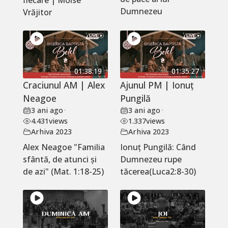
fiecare | Moise
Dumnezeu
Vrăjitor
01:38:19
01:35:27
Craciunul AM | Alex
Ajunul PM | Ionuț
Neagoe
Pungilă
3 ani ago
•
3 ani ago
•
4.431
views
1.337
views
Arhiva 2023
Arhiva 2023
Alex Neagoe "Familia
Ionuț Pungilă: Când
sfântă, de atunci și
Dumnezeu rupe
de azi" (Mat. 1:18-25)
tăcerea(Luca2:8-30)