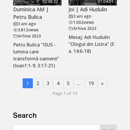
02:06:22
01:04:01
Duminica AM |
Joi | Adi Hudulin
Petru Bulica
3 ani ago
•
1.002
views
3 ani ago
•
Arhiva 2023
3.812
views
Arhiva 2023
Mesaj: Adi Hudulin
"Ologul din Listra" (F.
Petru Bulica "ISUS -
a. 14:6-18)
lumina care
transformă oamenii"
(Ioan1:1-9; 3:17-21)
1
2
3
4
5
…
19
»
Page 1 of 19
Search