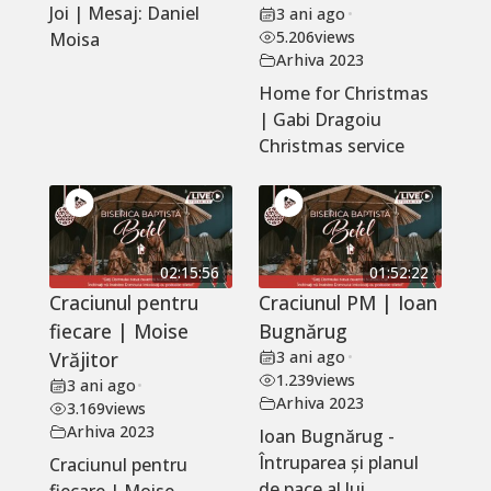
Joi | Mesaj: Daniel
3 ani ago
•
5.206
views
Moisa
Arhiva 2023
Home for Christmas
| Gabi Dragoiu
Christmas service
02:15:56
01:52:22
Craciunul pentru
Craciunul PM | Ioan
fiecare | Moise
Bugnărug
Vrăjitor
3 ani ago
•
1.239
views
3 ani ago
•
Arhiva 2023
3.169
views
Arhiva 2023
Ioan Bugnărug -
Întruparea și planul
Craciunul pentru
de pace al lui