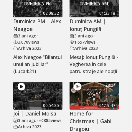
02:08:32
01:33:18
Duminica PM | Alex
Duminica AM |
Neagoe
Ionuț Pungilă
3 ani ago
•
3 ani ago
•
3.076
views
1.657
views
Arhiva 2023
Arhiva 2023
Alex Neagoe "Bilanțul
Mesaj: Ionuț Pungilă -
unui an jubiliar"
Vegherea în cele
(Luca4:21)
patru straje ale nopții
00:54:35
01:19:47
Joi | Daniel Moisa
Home for
3 ani ago
•
885
views
Christmas | Gabi
Arhiva 2023
Dragoiu