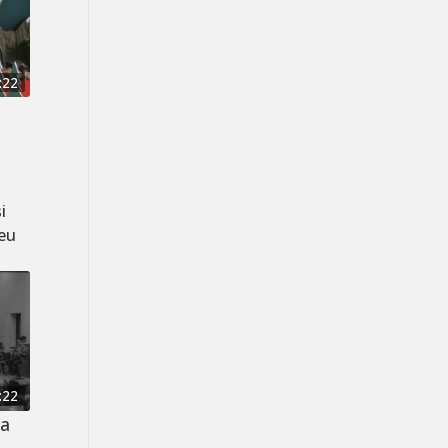
:22
i
zeu
:22
ca