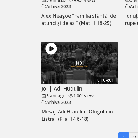
Arhiva 2023
Arh
Alex Neagoe "Familia sfântă, de
Ionu
atunci și de azi" (Mat. 1:18-25)
rupe 
01:04:01
Joi | Adi Hudulin
3 ani ago
•
1.001
views
Arhiva 2023
Mesaj: Adi Hudulin "Ologul din
Listra" (F. a. 14:6-18)
1
2