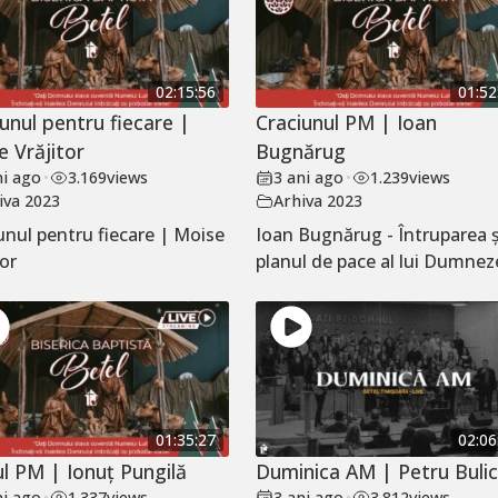
02:15:56
01:52
unul pentru fiecare |
Craciunul PM | Ioan
e Vrăjitor
Bugnărug
ni ago
•
3.169
views
3 ani ago
•
1.239
views
iva 2023
Arhiva 2023
unul pentru fiecare | Moise
Ioan Bugnărug - Întruparea ș
tor
planul de pace al lui Dumne
01:35:27
02:06
ul PM | Ionuț Pungilă
Duminica AM | Petru Buli
ni ago
•
1.337
views
3 ani ago
•
3.812
views