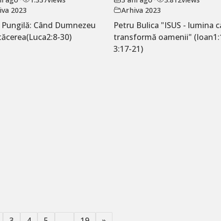
iva 2023
Arhiva 2023
ț Pungilă: Când Dumnezeu
Petru Bulica "ISUS - lumina c
tăcerea(Luca2:8-30)
transformă oamenii" (Ioan1:
3:17-21)
3
4
5
…
19
»