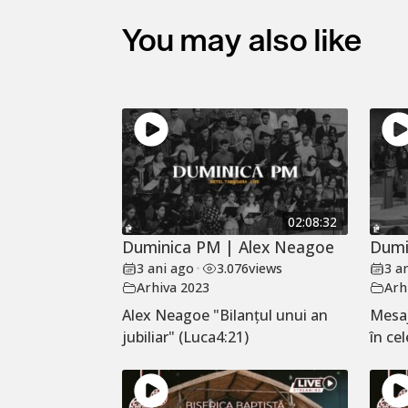
You may also like
02:08:32
Duminica PM | Alex Neagoe
Dumi
3 ani ago
•
3.076
views
3 a
Arhiva 2023
Arh
Alex Neagoe "Bilanțul unui an
Mesaj
jubiliar" (Luca4:21)
în cel