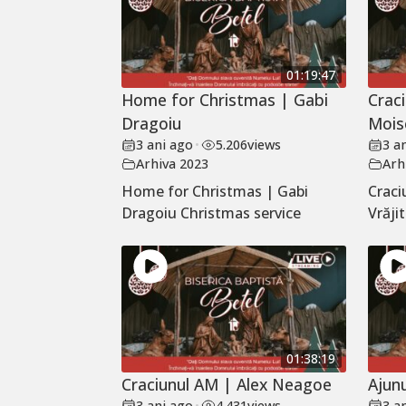
01:19:47
Home for Christmas | Gabi
Craci
Dragoiu
Mois
3 ani ago
•
5.206
views
3 a
Arhiva 2023
Arh
Home for Christmas | Gabi
Craci
Dragoiu Christmas service
Vrăji
01:38:19
Craciunul AM | Alex Neagoe
Ajun
3 ani ago
•
4.431
views
3 a