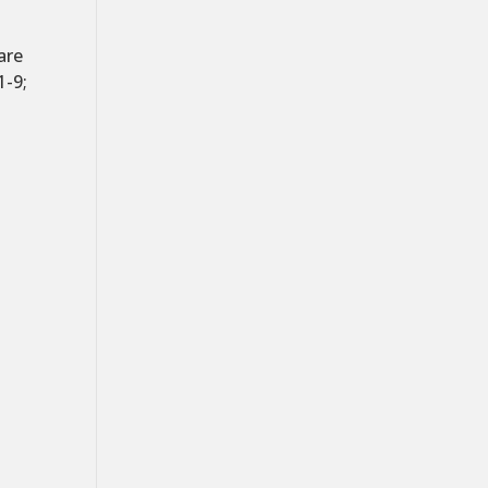
are
1-9;