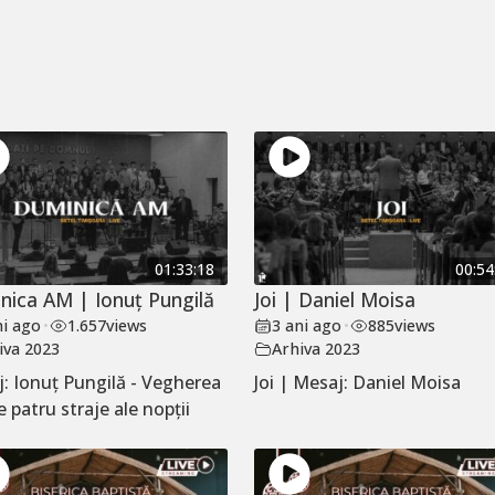
01:33:18
00:54
nica AM | Ionuț Pungilă
Joi | Daniel Moisa
ni ago
•
1.657
views
3 ani ago
•
885
views
iva 2023
Arhiva 2023
: Ionuț Pungilă - Vegherea
Joi | Mesaj: Daniel Moisa
e patru straje ale nopții