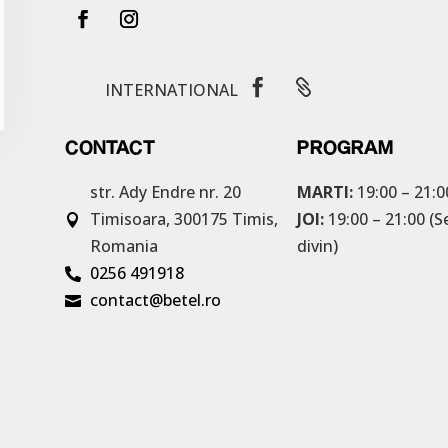


INTERNATIONAL
CONTACT
PROGRAM
str. Ady Endre nr. 20
MARTI:
19:00 – 21:0
Timisoara, 300175
Timis,
JOI:
19:00 – 21:00 (S

Romania
divin)
0256 491918

contact@betel.ro
