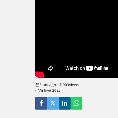
3 ani ago
•
903
views
Arhiva 2023