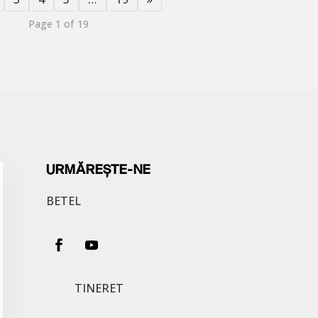
Page 1 of 19
URMĂREȘTE-NE
BETEL
TINERET