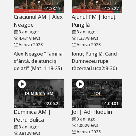
01:38:19
01:35:27
Craciunul AM | Alex
Ajunul PM | Ionuț
Neagoe
Pungilă
3 ani ago
•
3 ani ago
•
4.431
views
1.337
views
Arhiva 2023
Arhiva 2023
Alex Neagoe "Familia
Ionuț Pungilă: Când
sfântă, de atunci și
Dumnezeu rupe
de azi" (Mat. 1:18-25)
tăcerea(Luca2:8-30)
02:06:22
01:04:01
Duminica AM |
Joi | Adi Hudulin
Petru Bulica
3 ani ago
•
1.002
views
3 ani ago
•
Arhiva 2023
3.812
views