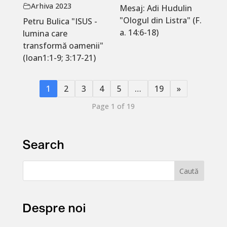
Arhiva 2023
Mesaj: Adi Hudulin
"Ologul din Listra" (F.
Petru Bulica "ISUS -
a. 14:6-18)
lumina care
transformă oamenii"
(Ioan1:1-9; 3:17-21)
1
2
3
4
5
…
19
»
Page 1 of 19
Search
Despre noi