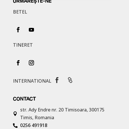
URMĂREȘTE-NE
BETEL
TINERET


INTERNATIONAL
CONTACT
str. Ady Endre nr. 20
Timisoara, 300175

Timis, Romania
0256 491918
