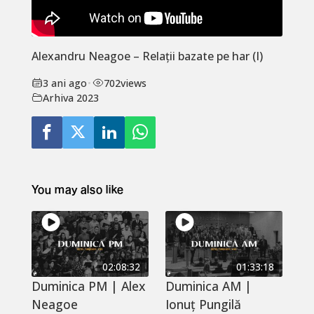
Alexandru Neagoe – Relații bazate pe har (I)
3 ani ago
•
702
views
Arhiva 2023
You may also like
02:08:32
01:33:18
Duminica PM | Alex
Duminica AM |
Neagoe
Ionuț Pungilă