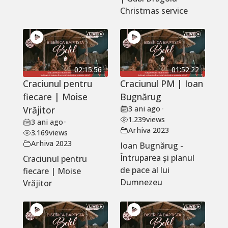
Christmas service
02:15:56
01:52:22
Craciunul pentru
Craciunul PM | Ioan
fiecare | Moise
Bugnărug
Vrăjitor
3 ani ago
•
1.239
views
3 ani ago
•
Arhiva 2023
3.169
views
Arhiva 2023
Ioan Bugnărug -
Întruparea și planul
Craciunul pentru
de pace al lui
fiecare | Moise
Dumnezeu
Vrăjitor