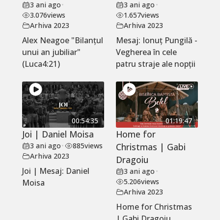
3 ani ago
•
3 ani ago
•
3.076
views
1.657
views
Arhiva 2023
Arhiva 2023
Alex Neagoe "Bilanțul
Mesaj: Ionuț Pungilă -
unui an jubiliar"
Vegherea în cele
(Luca4:21)
patru straje ale nopții
00:54:35
01:19:47
Joi | Daniel Moisa
Home for
3 ani ago
•
885
views
Christmas | Gabi
Arhiva 2023
Dragoiu
Joi | Mesaj: Daniel
3 ani ago
•
5.206
views
Moisa
Arhiva 2023
Home for Christmas
| Gabi Dragoiu