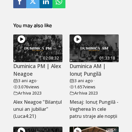
You may also like
02:08:32
01:33:18
Duminica PM | Alex
Duminica AM |
Neagoe
Ionuț Pungilă
3 ani ago
•
3 ani ago
•
3.076
views
1.657
views
Arhiva 2023
Arhiva 2023
Alex Neagoe "Bilanțul
Mesaj: Ionuț Pungilă -
unui an jubiliar"
Vegherea în cele
(Luca4:21)
patru straje ale nopții