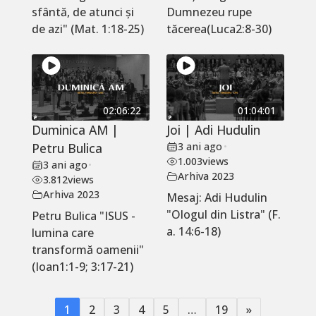
sfântă, de atunci și
Dumnezeu rupe
de azi" (Mat. 1:18-25)
tăcerea(Luca2:8-30)
02:06:22
01:04:01
Duminica AM |
Joi | Adi Hudulin
Petru Bulica
3 ani ago
•
1.003
views
3 ani ago
•
Arhiva 2023
3.812
views
Arhiva 2023
Mesaj: Adi Hudulin
"Ologul din Listra" (F.
Petru Bulica "ISUS -
a. 14:6-18)
lumina care
transformă oamenii"
(Ioan1:1-9; 3:17-21)
1
2
3
4
5
…
19
»