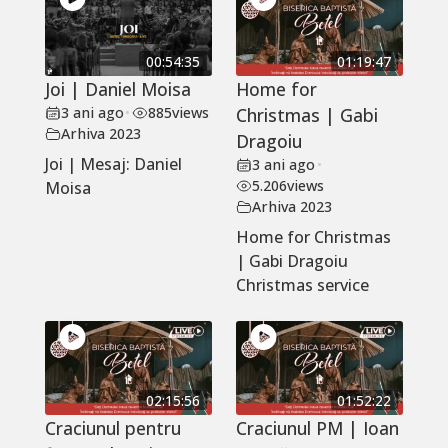
00:54:35
01:19:47
Joi | Daniel Moisa
Home for
3 ani ago
•
885
views
Christmas | Gabi
Arhiva 2023
Dragoiu
Joi | Mesaj: Daniel
3 ani ago
•
5.206
views
Moisa
Arhiva 2023
Home for Christmas
| Gabi Dragoiu
Christmas service
02:15:56
01:52:22
Craciunul pentru
Craciunul PM | Ioan