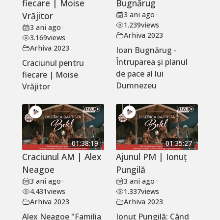
fiecare | Moise
Bugnărug
Vrăjitor
3 ani ago
•
1.239
views
3 ani ago
•
Arhiva 2023
3.169
views
Arhiva 2023
Ioan Bugnărug -
Întruparea și planul
Craciunul pentru
de pace al lui
fiecare | Moise
Dumnezeu
Vrăjitor
01:38:19
01:35:27
Craciunul AM | Alex
Ajunul PM | Ionuț
Neagoe
Pungilă
3 ani ago
•
3 ani ago
•
4.431
views
1.337
views
Arhiva 2023
Arhiva 2023
Alex Neagoe "Familia
Ionuț Pungilă: Când