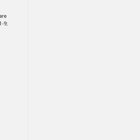
are
1-9;