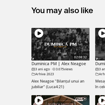
You may also like
02:08:32
Duminica PM | Alex Neagoe
Dumi
3 ani ago
•
3.075
views
3 a
Arhiva 2023
Arh
Alex Neagoe "Bilanțul unui an
Mesaj
jubiliar" (Luca4:21)
în cel