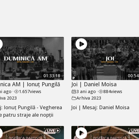
01:33:18
00:54
nica AM | Ionuț Pungilă
Joi | Daniel Moisa
ni ago
•
1.657
views
3 ani ago
•
884
views
iva 2023
Arhiva 2023
: Ionuț Pungilă - Vegherea
Joi | Mesaj: Daniel Moisa
e patru straje ale nopții