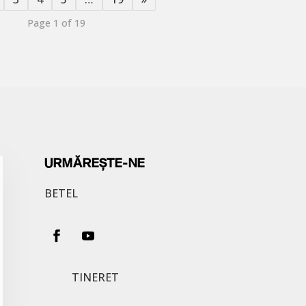
Page 1 of 19
URMĂREȘTE-NE
BETEL
TINERET