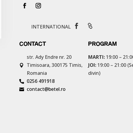


INTERNATIONAL
CONTACT
PROGRAM
str. Ady Endre nr. 20
MARTI:
19:00 – 21:0
Timisoara, 300175
Timis,
JOI:
19:00 – 21:00 (S

Romania
divin)
0256 491918

contact@betel.ro
