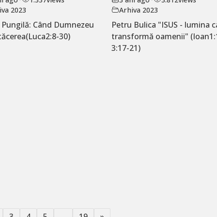
iva 2023
Arhiva 2023
ț Pungilă: Când Dumnezeu
Petru Bulica "ISUS - lumina c
tăcerea(Luca2:8-30)
transformă oamenii" (Ioan1:
3:17-21)
3
4
5
…
19
»