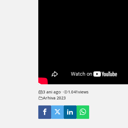
3 ani ago
•
1.041
views
Arhiva 2023