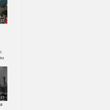
:22
i
zeu
:22
ca