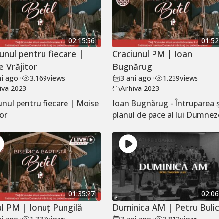
02:15:56
01:52
unul pentru fiecare |
Craciunul PM | Ioan
e Vrăjitor
Bugnărug
ni ago
•
3.169
views
3 ani ago
•
1.239
views
iva 2023
Arhiva 2023
unul pentru fiecare | Moise
Ioan Bugnărug - Întruparea ș
tor
planul de pace al lui Dumne
01:35:27
02:06
ul PM | Ionuț Pungilă
Duminica AM | Petru Buli
ni ago
•
1.337
views
3 ani ago
•
3.812
views