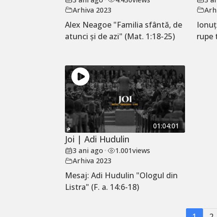
Arhiva 2023
Arh
Alex Neagoe "Familia sfântă, de
Ionu
atunci și de azi" (Mat. 1:18-25)
rupe 
01:04:01
Joi | Adi Hudulin
3 ani ago
•
1.001
views
Arhiva 2023
Mesaj: Adi Hudulin "Ologul din
Listra" (F. a. 14:6-18)
1
2