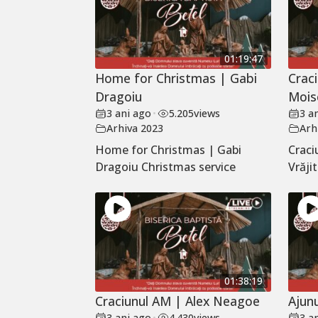
01:19:47
Home for Christmas | Gabi
Craci
Dragoiu
Mois
3 ani ago
•
5.205
views
3 a
Arhiva 2023
Arh
Home for Christmas | Gabi
Craci
Dragoiu Christmas service
Vrăji
01:38:19
Craciunul AM | Alex Neagoe
Ajun
3 ani ago
•
4.430
views
3 a