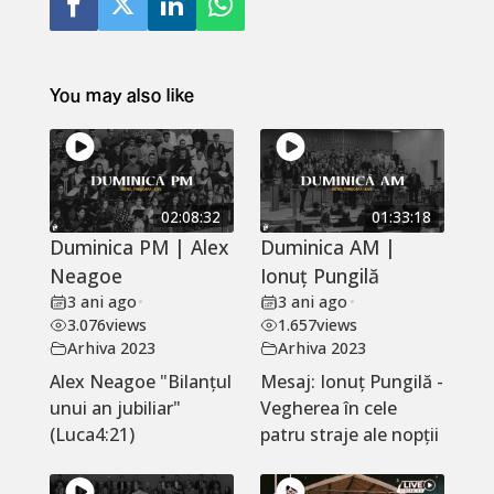
You may also like
02:08:32
01:33:18
Duminica PM | Alex
Duminica AM |
Neagoe
Ionuț Pungilă
3 ani ago
•
3 ani ago
•
3.076
views
1.657
views
Arhiva 2023
Arhiva 2023
Alex Neagoe "Bilanțul
Mesaj: Ionuț Pungilă -
unui an jubiliar"
Vegherea în cele
(Luca4:21)
patru straje ale nopții