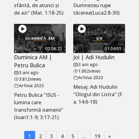
sfântă, de atunci și
Dumnezeu rupe
de azi" (Mat. 1:18-25)
tăcerea(Luca2:8-30)
02:06:22
01:04:01
Duminica AM |
Joi | Adi Hudulin
Petru Bulica
3 ani ago
•
1.002
views
3 ani ago
•
Arhiva 2023
3.812
views
Arhiva 2023
Mesaj: Adi Hudulin
"Ologul din Listra" (F.
Petru Bulica "ISUS -
a. 14:6-18)
lumina care
transformă oamenii"
(Ioan1:1-9; 3:17-21)
1
2
3
4
5
…
19
»