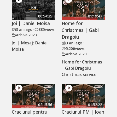
00:54:35
01:19:47
Joi | Daniel Moisa
Home for
3 ani ago
•
885
views
Christmas | Gabi
Arhiva 2023
Dragoiu
Joi | Mesaj: Daniel
3 ani ago
•
5.206
views
Moisa
Arhiva 2023
Home for Christmas
| Gabi Dragoiu
Christmas service
02:15:56
01:52:22
Craciunul pentru
Craciunul PM | Ioan