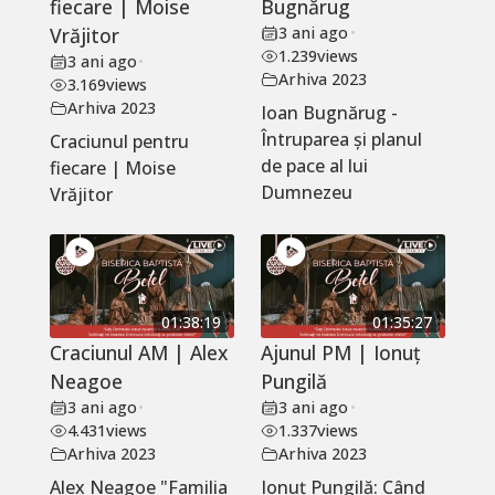
fiecare | Moise
Bugnărug
Vrăjitor
3 ani ago
•
1.239
views
3 ani ago
•
Arhiva 2023
3.169
views
Arhiva 2023
Ioan Bugnărug -
Întruparea și planul
Craciunul pentru
de pace al lui
fiecare | Moise
Dumnezeu
Vrăjitor
01:38:19
01:35:27
Craciunul AM | Alex
Ajunul PM | Ionuț
Neagoe
Pungilă
3 ani ago
•
3 ani ago
•
4.431
views
1.337
views
Arhiva 2023
Arhiva 2023
Alex Neagoe "Familia
Ionuț Pungilă: Când