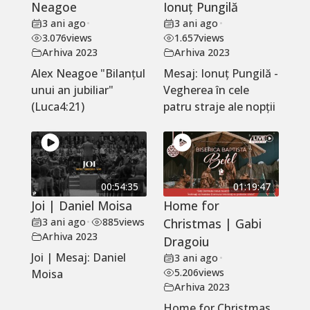
Neagoe
Ionuț Pungilă
3 ani ago
•
3 ani ago
•
3.076
views
1.657
views
Arhiva 2023
Arhiva 2023
Alex Neagoe "Bilanțul
Mesaj: Ionuț Pungilă -
unui an jubiliar"
Vegherea în cele
(Luca4:21)
patru straje ale nopții
00:54:35
01:19:47
Joi | Daniel Moisa
Home for
3 ani ago
•
885
views
Christmas | Gabi
Arhiva 2023
Dragoiu
Joi | Mesaj: Daniel
3 ani ago
•
5.206
views
Moisa
Arhiva 2023
Home for Christmas