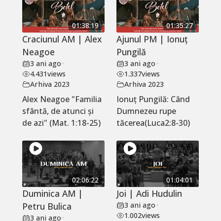
01:38:19
01:35:27
Craciunul AM | Alex
Ajunul PM | Ionuț
Neagoe
Pungilă
3 ani ago
•
3 ani ago
•
4.431
views
1.337
views
Arhiva 2023
Arhiva 2023
Alex Neagoe "Familia
Ionuț Pungilă: Când
sfântă, de atunci și
Dumnezeu rupe
de azi" (Mat. 1:18-25)
tăcerea(Luca2:8-30)
02:06:22
01:04:01
Duminica AM |
Joi | Adi Hudulin
Petru Bulica
3 ani ago
•
1.002
views
3 ani ago
•