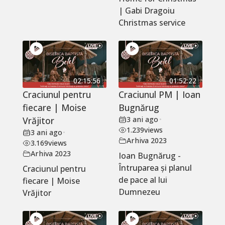
| Gabi Dragoiu
Christmas service
02:15:56
01:52:22
Craciunul pentru
Craciunul PM | Ioan
fiecare | Moise
Bugnărug
Vrăjitor
3 ani ago
•
1.239
views
3 ani ago
•
Arhiva 2023
3.169
views
Arhiva 2023
Ioan Bugnărug -
Întruparea și planul
Craciunul pentru
de pace al lui
fiecare | Moise
Dumnezeu
Vrăjitor