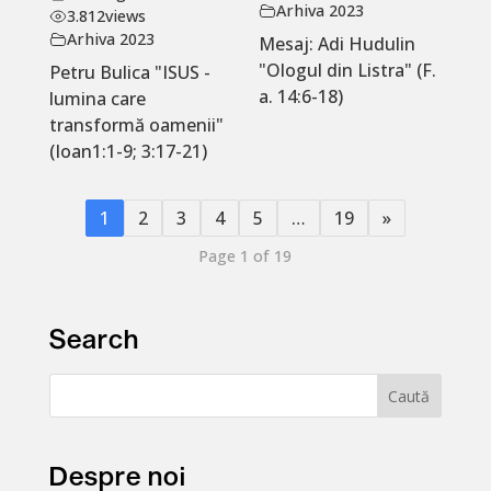
Arhiva 2023
3.812
views
Arhiva 2023
Mesaj: Adi Hudulin
"Ologul din Listra" (F.
Petru Bulica "ISUS -
a. 14:6-18)
lumina care
transformă oamenii"
(Ioan1:1-9; 3:17-21)
1
2
3
4
5
…
19
»
Page 1 of 19
Search
Despre noi