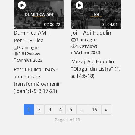
02:06:22
01:04:01
Duminica AM |
Joi | Adi Hudulin
Petru Bulica
3 ani ago
•
1.001
views
3 ani ago
•
Arhiva 2023
3.812
views
Arhiva 2023
Mesaj: Adi Hudulin
"Ologul din Listra" (F.
Petru Bulica "ISUS -
a. 14:6-18)
lumina care
transformă oamenii"
(Ioan1:1-9; 3:17-21)
1
2
3
4
5
…
19
»
Page 1 of 19