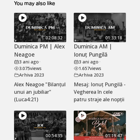
You may also like
02:08:32
01:33:18
Duminica PM | Alex
Duminica AM |
Neagoe
Ionuț Pungilă
3 ani ago
•
3 ani ago
•
3.075
views
1.657
views
Arhiva 2023
Arhiva 2023
Alex Neagoe "Bilanțul
Mesaj: Ionuț Pungilă -
unui an jubiliar"
Vegherea în cele
(Luca4:21)
patru straje ale nopții
00:54:35
01:19:47