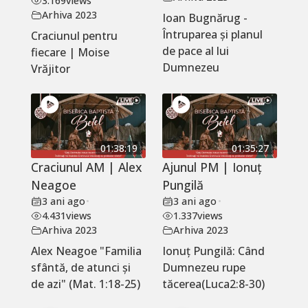
3.169
views
Arhiva 2023
Ioan Bugnărug -
Întruparea și planul
Craciunul pentru
de pace al lui
fiecare | Moise
Dumnezeu
Vrăjitor
01:38:19
01:35:27
Craciunul AM | Alex
Ajunul PM | Ionuț
Neagoe
Pungilă
3 ani ago
•
3 ani ago
•
4.431
views
1.337
views
Arhiva 2023
Arhiva 2023
Alex Neagoe "Familia
Ionuț Pungilă: Când
sfântă, de atunci și
Dumnezeu rupe
de azi" (Mat. 1:18-25)
tăcerea(Luca2:8-30)