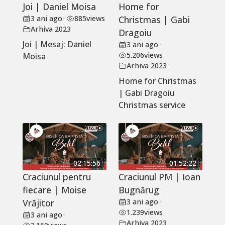
Joi | Daniel Moisa
Home for
3 ani ago
•
885
views
Christmas | Gabi
Arhiva 2023
Dragoiu
Joi | Mesaj: Daniel
3 ani ago
•
5.206
views
Moisa
Arhiva 2023
Home for Christmas
| Gabi Dragoiu
Christmas service
02:15:56
01:52:22
Craciunul pentru
Craciunul PM | Ioan
fiecare | Moise
Bugnărug
Vrăjitor
3 ani ago
•
1.239
views
3 ani ago
•
Arhiva 2023