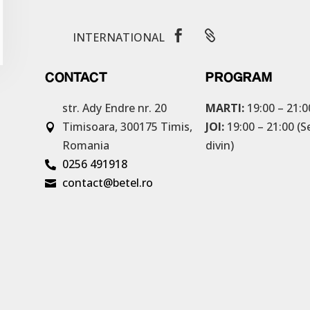


INTERNATIONAL
CONTACT
PROGRAM
str. Ady Endre nr. 20
MARTI:
19:00 – 21:0
Timisoara, 300175
Timis,
JOI:
19:00 – 21:00 (S

Romania
divin)
0256 491918

contact@betel.ro
