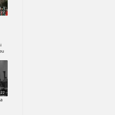
:22
i
zeu
:22
ca