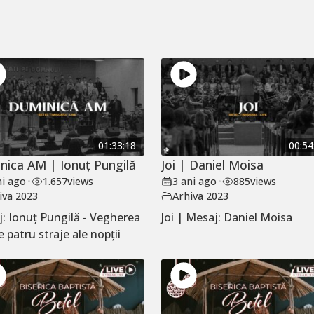
01:33:18
00:54
nica AM | Ionuț Pungilă
Joi | Daniel Moisa
ni ago
•
1.657
views
3 ani ago
•
885
views
iva 2023
Arhiva 2023
: Ionuț Pungilă - Vegherea
Joi | Mesaj: Daniel Moisa
e patru straje ale nopții