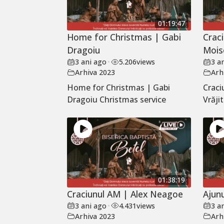
01:19:47
Home for Christmas | Gabi
Craci
Dragoiu
Mois
3 ani ago
•
5.206
views
3 a
Arhiva 2023
Arh
Home for Christmas | Gabi
Craci
Dragoiu Christmas service
Vrăji
01:38:19
Craciunul AM | Alex Neagoe
Ajun
3 ani ago
•
4.431
views
3 a
Arhiva 2023
Arh