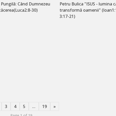
ț Pungilă: Când Dumnezeu
Petru Bulica "ISUS - lumina c
tăcerea(Luca2:8-30)
transformă oamenii" (Ioan1:
3:17-21)
3
4
5
…
19
»
Page 1 of 19