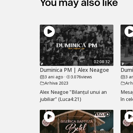
You may also like
02:08:32
Duminica PM | Alex Neagoe
Dumi
3 ani ago
•
3.076
views
3 a
Arhiva 2023
Arh
Alex Neagoe "Bilanțul unui an
Mesaj
jubiliar" (Luca4:21)
în cel