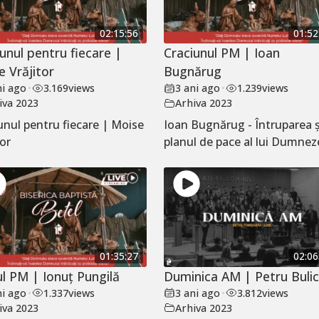
02:15:56
01:52
unul pentru fiecare |
Craciunul PM | Ioan
e Vrăjitor
Bugnărug
ni ago
•
3.169
views
3 ani ago
•
1.239
views
iva 2023
Arhiva 2023
unul pentru fiecare | Moise
Ioan Bugnărug - Întruparea ș
tor
planul de pace al lui Dumne
01:35:27
02:06
ul PM | Ionuț Pungilă
Duminica AM | Petru Buli
ni ago
•
1.337
views
3 ani ago
•
3.812
views
iva 2023
Arhiva 2023