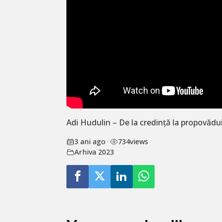
Adi Hudulin – De la credință la propovăduire
3 ani ago
•
734
views
Arhiva 2023