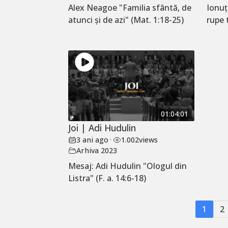
Alex Neagoe "Familia sfântă, de
Ionu
atunci și de azi" (Mat. 1:18-25)
rupe 
01:04:01
Joi | Adi Hudulin
3 ani ago
•
1.002
views
Arhiva 2023
Mesaj: Adi Hudulin "Ologul din
Listra" (F. a. 14:6-18)
1
2