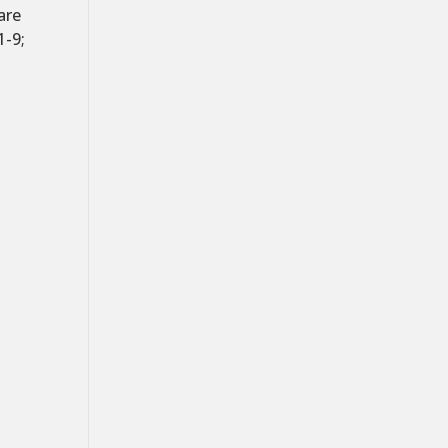
are
1-9;