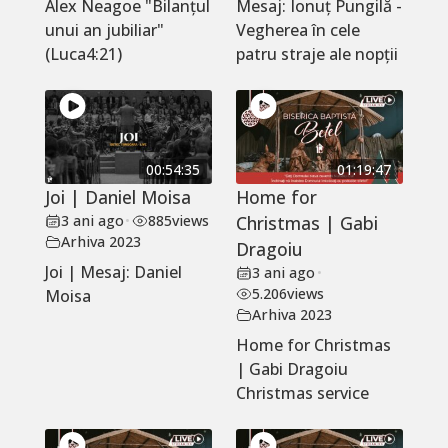
Alex Neagoe "Bilanțul
Mesaj: Ionuț Pungilă -
unui an jubiliar"
Vegherea în cele
(Luca4:21)
patru straje ale nopții
00:54:35
01:19:47
Joi | Daniel Moisa
Home for
3 ani ago
•
885
views
Christmas | Gabi
Arhiva 2023
Dragoiu
Joi | Mesaj: Daniel
3 ani ago
•
5.206
views
Moisa
Arhiva 2023
Home for Christmas
| Gabi Dragoiu
Christmas service