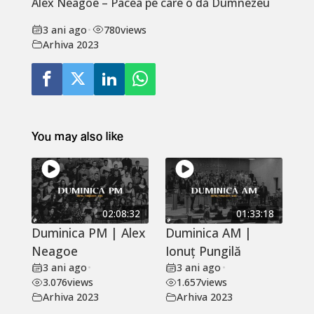
Alex Neagoe – Pacea pe care o dă Dumnezeu
3 ani ago
•
780
views
Arhiva 2023
You may also like
02:08:32
01:33:18
Duminica PM | Alex
Duminica AM |
Neagoe
Ionuț Pungilă
3 ani ago
•
3 ani ago
•
3.076
views
1.657
views
Arhiva 2023
Arhiva 2023