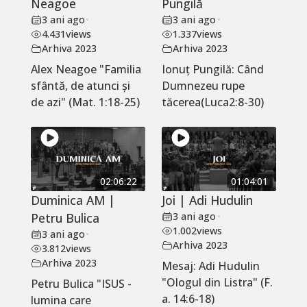
Neagoe
Pungilă
3 ani ago
•
3 ani ago
•
4.431
views
1.337
views
Arhiva 2023
Arhiva 2023
Alex Neagoe "Familia
Ionuț Pungilă: Când
sfântă, de atunci și
Dumnezeu rupe
de azi" (Mat. 1:18-25)
tăcerea(Luca2:8-30)
02:06:22
01:04:01
Duminica AM |
Joi | Adi Hudulin
Petru Bulica
3 ani ago
•
1.002
views
3 ani ago
•
Arhiva 2023
3.812
views
Arhiva 2023
Mesaj: Adi Hudulin
"Ologul din Listra" (F.
Petru Bulica "ISUS -
a. 14:6-18)
lumina care