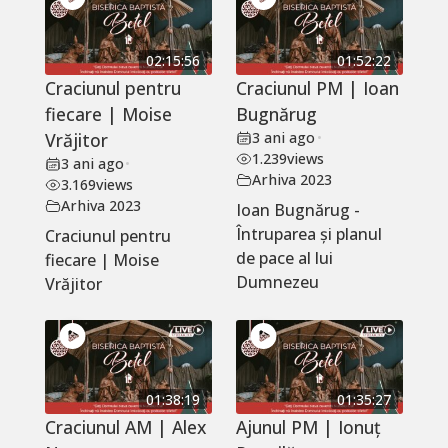
02:15:56
01:52:22
Craciunul pentru
Craciunul PM | Ioan
fiecare | Moise
Bugnărug
Vrăjitor
3 ani ago
•
1.239
views
3 ani ago
•
Arhiva 2023
3.169
views
Arhiva 2023
Ioan Bugnărug -
Întruparea și planul
Craciunul pentru
de pace al lui
fiecare | Moise
Dumnezeu
Vrăjitor
01:38:19
01:35:27
Craciunul AM | Alex
Ajunul PM | Ionuț