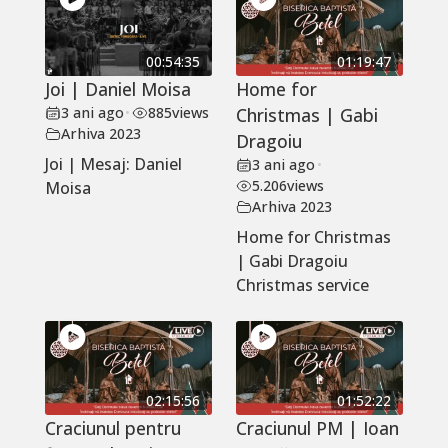
00:54:35
01:19:47
Joi | Daniel Moisa
Home for
3 ani ago
•
885
views
Christmas | Gabi
Arhiva 2023
Dragoiu
Joi | Mesaj: Daniel
3 ani ago
•
5.206
views
Moisa
Arhiva 2023
Home for Christmas
| Gabi Dragoiu
Christmas service
02:15:56
01:52:22
Craciunul pentru
Craciunul PM | Ioan