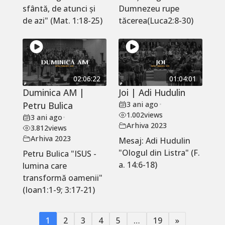
sfântă, de atunci și
Dumnezeu rupe
de azi" (Mat. 1:18-25)
tăcerea(Luca2:8-30)
02:06:22
01:04:01
Duminica AM |
Joi | Adi Hudulin
Petru Bulica
3 ani ago
•
1.002
views
3 ani ago
•
Arhiva 2023
3.812
views
Arhiva 2023
Mesaj: Adi Hudulin
"Ologul din Listra" (F.
Petru Bulica "ISUS -
a. 14:6-18)
lumina care
transformă oamenii"
(Ioan1:1-9; 3:17-21)
1
2
3
4
5
…
19
»