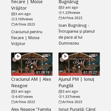
fiecare | Moise
Bugnărug
Vrăjitor
3 ani ago
•
1.239
views
3 ani ago
•
Arhiva 2023
3.169
views
Arhiva 2023
Ioan Bugnărug -
Întruparea și planul
Craciunul pentru
de pace al lui
fiecare | Moise
Dumnezeu
Vrăjitor
01:38:19
01:35:27
Craciunul AM | Alex
Ajunul PM | Ionuț
Neagoe
Pungilă
3 ani ago
•
3 ani ago
•
4.431
views
1.337
views
Arhiva 2023
Arhiva 2023
Alex Neagoe "Familia
Ionuț Pungilă: Când