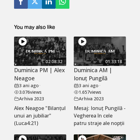
You may also like
02:08:32
01:33:18
Duminica PM | Alex
Duminica AM |
Neagoe
Ionuț Pungilă
3 ani ago
•
3 ani ago
•
3.076
views
1.657
views
Arhiva 2023
Arhiva 2023
Alex Neagoe "Bilanțul
Mesaj: Ionuț Pungilă -
unui an jubiliar"
Vegherea în cele
(Luca4:21)
patru straje ale nopții