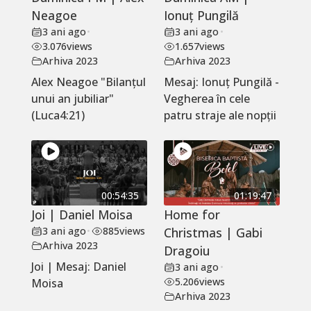
Neagoe
Ionuț Pungilă
3 ani ago
•
3 ani ago
•
3.076
views
1.657
views
Arhiva 2023
Arhiva 2023
Alex Neagoe "Bilanțul
Mesaj: Ionuț Pungilă -
unui an jubiliar"
Vegherea în cele
(Luca4:21)
patru straje ale nopții
00:54:35
01:19:47
Joi | Daniel Moisa
Home for
3 ani ago
•
885
views
Christmas | Gabi
Arhiva 2023
Dragoiu
Joi | Mesaj: Daniel
3 ani ago
•
5.206
views
Moisa
Arhiva 2023