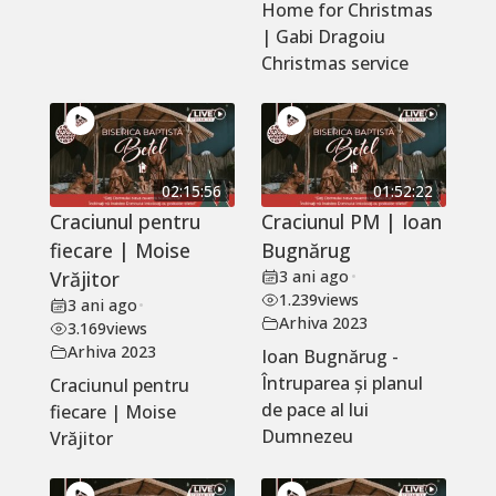
Home for Christmas
| Gabi Dragoiu
Christmas service
02:15:56
01:52:22
Craciunul pentru
Craciunul PM | Ioan
fiecare | Moise
Bugnărug
Vrăjitor
3 ani ago
•
1.239
views
3 ani ago
•
Arhiva 2023
3.169
views
Arhiva 2023
Ioan Bugnărug -
Întruparea și planul
Craciunul pentru
de pace al lui
fiecare | Moise
Dumnezeu
Vrăjitor