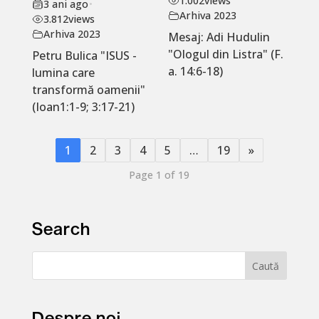
1.002
views
3 ani ago
•
Arhiva 2023
3.812
views
Arhiva 2023
Mesaj: Adi Hudulin
"Ologul din Listra" (F.
Petru Bulica "ISUS -
a. 14:6-18)
lumina care
transformă oamenii"
(Ioan1:1-9; 3:17-21)
1
2
3
4
5
…
19
»
Page 1 of 19
Search
Despre noi