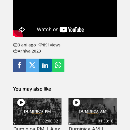
3 ani ago
•
891
views
Arhiva 2023
You may also like
02:08:32
01:33:18
Duminica PM | Alex
Duminica AM |