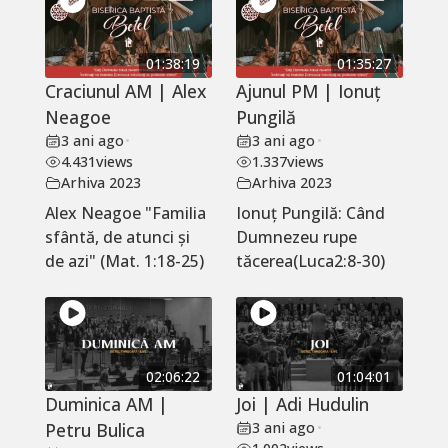
01:38:19
01:35:27
Craciunul AM | Alex
Ajunul PM | Ionuț
Neagoe
Pungilă
3 ani ago
•
3 ani ago
•
4.431
views
1.337
views
Arhiva 2023
Arhiva 2023
Alex Neagoe "Familia
Ionuț Pungilă: Când
sfântă, de atunci și
Dumnezeu rupe
de azi" (Mat. 1:18-25)
tăcerea(Luca2:8-30)
02:06:22
01:04:01
Duminica AM |
Joi | Adi Hudulin
Petru Bulica
3 ani ago
•