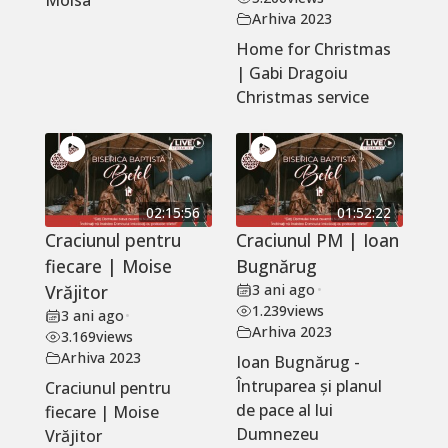
Moisa
Arhiva 2023
Home for Christmas
| Gabi Dragoiu
Christmas service
02:15:56
01:52:22
Craciunul pentru
Craciunul PM | Ioan
fiecare | Moise
Bugnărug
Vrăjitor
3 ani ago
•
1.239
views
3 ani ago
•
Arhiva 2023
3.169
views
Arhiva 2023
Ioan Bugnărug -
Întruparea și planul
Craciunul pentru
de pace al lui
fiecare | Moise
Dumnezeu
Vrăjitor