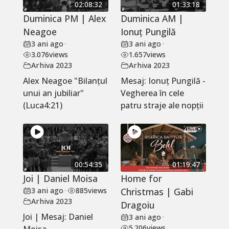
02:08:32
01:33:18
Duminica PM | Alex
Duminica AM |
Neagoe
Ionuț Pungilă
3 ani ago
•
3 ani ago
•
3.076
views
1.657
views
Arhiva 2023
Arhiva 2023
Alex Neagoe "Bilanțul
Mesaj: Ionuț Pungilă -
unui an jubiliar"
Vegherea în cele
(Luca4:21)
patru straje ale nopții
00:54:35
01:19:47
Joi | Daniel Moisa
Home for
3 ani ago
•
885
views
Christmas | Gabi
Arhiva 2023
Dragoiu
Joi | Mesaj: Daniel
3 ani ago
•
5.206
views