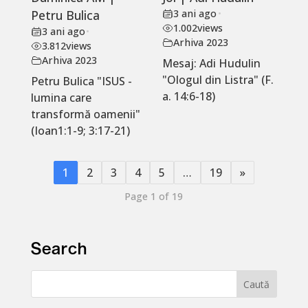
Petru Bulica
3 ani ago
•
1.002
views
3 ani ago
•
Arhiva 2023
3.812
views
Arhiva 2023
Mesaj: Adi Hudulin
"Ologul din Listra" (F.
Petru Bulica "ISUS -
a. 14:6-18)
lumina care
transformă oamenii"
(Ioan1:1-9; 3:17-21)
1
2
3
4
5
…
19
»
Page 1 of 19
Search