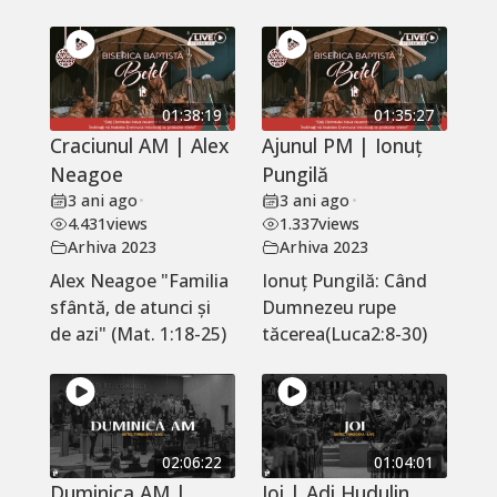
01:38:19
01:35:27
Craciunul AM | Alex
Ajunul PM | Ionuț
Neagoe
Pungilă
3 ani ago
•
3 ani ago
•
4.431
views
1.337
views
Arhiva 2023
Arhiva 2023
Alex Neagoe "Familia
Ionuț Pungilă: Când
sfântă, de atunci și
Dumnezeu rupe
de azi" (Mat. 1:18-25)
tăcerea(Luca2:8-30)
02:06:22
01:04:01
Duminica AM |
Joi | Adi Hudulin