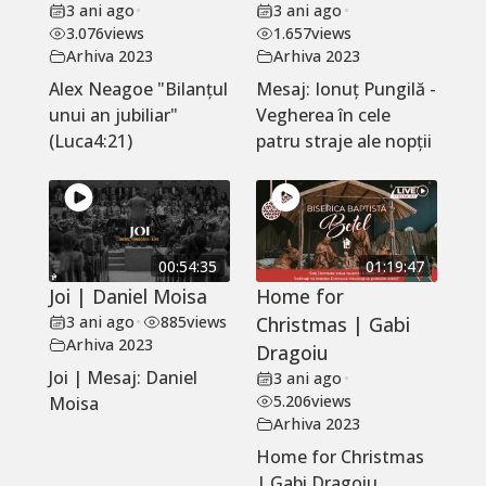
3 ani ago
•
3 ani ago
•
3.076
views
1.657
views
Arhiva 2023
Arhiva 2023
Alex Neagoe "Bilanțul
Mesaj: Ionuț Pungilă -
unui an jubiliar"
Vegherea în cele
(Luca4:21)
patru straje ale nopții
00:54:35
01:19:47
Joi | Daniel Moisa
Home for
3 ani ago
•
885
views
Christmas | Gabi
Arhiva 2023
Dragoiu
Joi | Mesaj: Daniel
3 ani ago
•
5.206
views
Moisa
Arhiva 2023
Home for Christmas
| Gabi Dragoiu