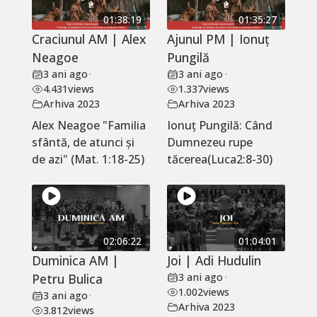
01:38:19
01:35:27
Craciunul AM | Alex
Ajunul PM | Ionuț
Neagoe
Pungilă
3 ani ago
•
3 ani ago
•
4.431
views
1.337
views
Arhiva 2023
Arhiva 2023
Alex Neagoe "Familia
Ionuț Pungilă: Când
sfântă, de atunci și
Dumnezeu rupe
de azi" (Mat. 1:18-25)
tăcerea(Luca2:8-30)
02:06:22
01:04:01
Duminica AM |
Joi | Adi Hudulin
Petru Bulica
3 ani ago
•
1.002
views
3 ani ago
•
Arhiva 2023
3.812
views