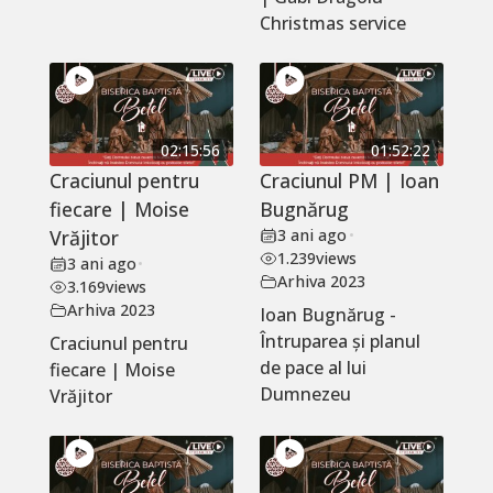
Christmas service
02:15:56
01:52:22
Craciunul pentru
Craciunul PM | Ioan
fiecare | Moise
Bugnărug
Vrăjitor
3 ani ago
•
1.239
views
3 ani ago
•
Arhiva 2023
3.169
views
Arhiva 2023
Ioan Bugnărug -
Întruparea și planul
Craciunul pentru
de pace al lui
fiecare | Moise
Dumnezeu
Vrăjitor