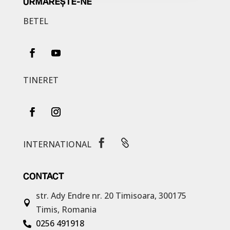
URMĂREȘTE-NE
BETEL
TINERET


INTERNATIONAL
CONTACT
str. Ady Endre nr. 20
Timisoara, 300175

Timis, Romania
0256 491918
