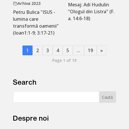
Arhiva 2023
Mesaj: Adi Hudulin
"Ologul din Listra" (F.
Petru Bulica "ISUS -
a. 14:6-18)
lumina care
transformă oamenii"
(Ioan1:1-9; 3:17-21)
1
2
3
4
5
…
19
»
Page 1 of 19
Search
Despre noi