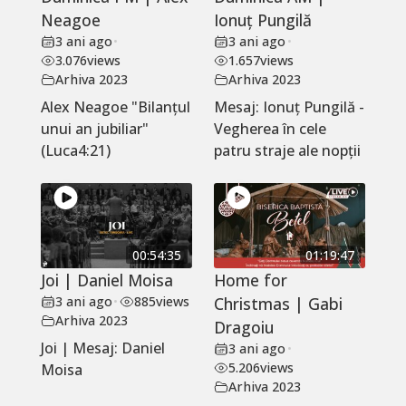
Neagoe
Ionuț Pungilă
3 ani ago
•
3 ani ago
•
3.076
views
1.657
views
Arhiva 2023
Arhiva 2023
Alex Neagoe "Bilanțul
Mesaj: Ionuț Pungilă -
unui an jubiliar"
Vegherea în cele
(Luca4:21)
patru straje ale nopții
00:54:35
01:19:47
Joi | Daniel Moisa
Home for
3 ani ago
•
885
views
Christmas | Gabi
Arhiva 2023
Dragoiu
Joi | Mesaj: Daniel
3 ani ago
•
5.206
views
Moisa
Arhiva 2023