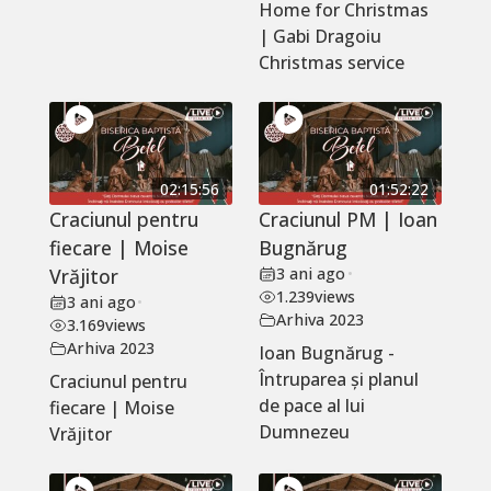
Home for Christmas
| Gabi Dragoiu
Christmas service
02:15:56
01:52:22
Craciunul pentru
Craciunul PM | Ioan
fiecare | Moise
Bugnărug
Vrăjitor
3 ani ago
•
1.239
views
3 ani ago
•
Arhiva 2023
3.169
views
Arhiva 2023
Ioan Bugnărug -
Întruparea și planul
Craciunul pentru
de pace al lui
fiecare | Moise
Dumnezeu
Vrăjitor