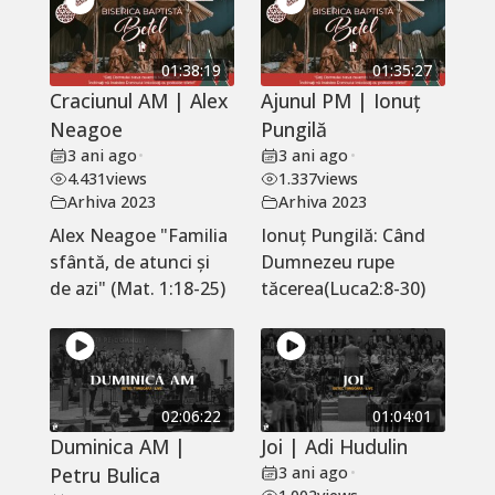
01:38:19
01:35:27
Craciunul AM | Alex
Ajunul PM | Ionuț
Neagoe
Pungilă
3 ani ago
•
3 ani ago
•
4.431
views
1.337
views
Arhiva 2023
Arhiva 2023
Alex Neagoe "Familia
Ionuț Pungilă: Când
sfântă, de atunci și
Dumnezeu rupe
de azi" (Mat. 1:18-25)
tăcerea(Luca2:8-30)
02:06:22
01:04:01
Duminica AM |
Joi | Adi Hudulin
Petru Bulica
3 ani ago
•