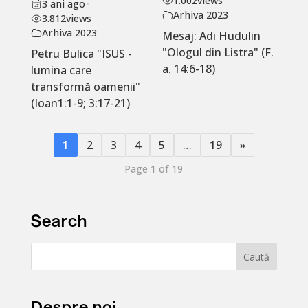
1.002
views
3 ani ago
•
Arhiva 2023
3.812
views
Arhiva 2023
Mesaj: Adi Hudulin
"Ologul din Listra" (F.
Petru Bulica "ISUS -
a. 14:6-18)
lumina care
transformă oamenii"
(Ioan1:1-9; 3:17-21)
1
2
3
4
5
…
19
»
Page 1 of 19
Search
Despre noi