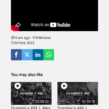
4 ani ago
•
848
views
Arhiva 2023
You may also like
02:08:32
01:33:18
Duminica PM | Alex
Duminica AM |