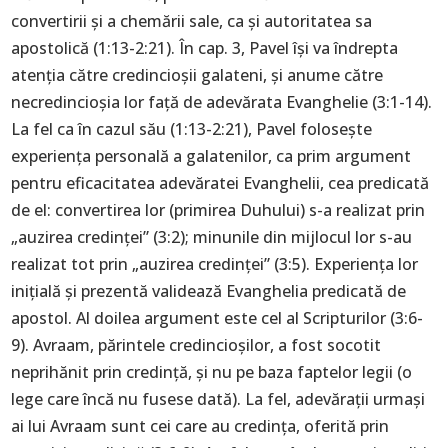
convertirii și a chemării sale, ca și autoritatea sa
apostolică (1:13-2:21). În cap. 3, Pavel își va îndrepta
atenția către credincioșii galateni, și anume către
necredincioșia lor față de adevărata Evanghelie (3:1-14).
La fel ca în cazul său (1:13-2:21), Pavel folosește
experiența personală a galatenilor, ca prim argument
pentru eficacitatea adevăratei Evanghelii, cea predicată
de el: convertirea lor (primirea Duhului) s-a realizat prin
„auzirea credinței” (3:2); minunile din mijlocul lor s-au
realizat tot prin „auzirea credinței” (3:5). Experiența lor
inițială și prezentă validează Evanghelia predicată de
apostol. Al doilea argument este cel al Scripturilor (3:6-
9). Avraam, părintele credincioșilor, a fost socotit
neprihănit prin credință, și nu pe baza faptelor legii (o
lege care încă nu fusese dată). La fel, adevărații urmași
ai lui Avraam sunt cei care au credința, oferită prin