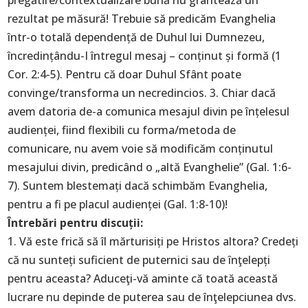
pregătire/contextualizare bună nu grantează un
rezultat pe măsură! Trebuie să predicăm Evanghelia
într-o totală dependență de Duhul lui Dumnezeu,
încredințându-I întregul mesaj – conținut și formă (1
Cor. 2:4-5). Pentru că doar Duhul Sfânt poate
convinge/transforma un necredincios. 3. Chiar dacă
avem datoria de-a comunica mesajul divin pe înțelesul
audienței, fiind flexibili cu forma/metoda de
comunicare, nu avem voie să modificăm conținutul
mesajului divin, predicând o „altă Evanghelie” (Gal. 1:6-
7). Suntem blestemați dacă schimbăm Evanghelia,
pentru a fi pe placul audienței (Gal. 1:8-10)!
Întrebări pentru discuții:
1. Vă este frică să îl mărturisiți pe Hristos altora? Credeți
că nu sunteți suficient de puternici sau de înţelepți
pentru aceasta? Aduceţi-vă aminte că toată această
lucrare nu depinde de puterea sau de înţelepciunea dvs.