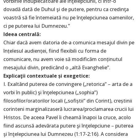
vorbirile înduplecătoare ale înţelepciunii, ci într-o
dovadă dată de Duhul şi de putere, pentru ca credinţa
voastră să fie întemeiată nu pe înţelepciunea oamenilor,
ci pe puterea lui Dumnezeu.”
Ideea centrală:
Chiar dacă avem datoria de-a comunica mesajul divin pe
înțelesul audienței, fiind flexibili cu forma de
comunicare, nu avem voie să modificăm conținutul
mesajului divin, predicând o „altă Evanghelie”.
Explicaţii contextuale și exegetice:
I. Exaltând puterea de convingere („retorica” – arta de a
vorbi în public) şi înţelepciunea („sophia”)
filosofilor/oratorilor locali („sofiștii” din Corint), creștinii
corinteni marginalizaseră lucrarea/proclamarea crucii lui
Hristos. De aceea Pavel îi cheamă înapoi la cruce, acolo
fiind ascunsă adevărata putere şi înţelepciune – puterea
şi înţelepciunea lui Dumnezeu (1:17-2:16). A considera