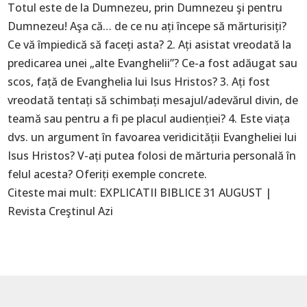
Totul este de la Dumnezeu, prin Dumnezeu şi pentru
Dumnezeu! Aşa că… de ce nu ați începe să mărturisiți?
Ce vă împiedică să faceți asta? 2. Ați asistat vreodată la
predicarea unei „alte Evanghelii”? Ce-a fost adăugat sau
scos, față de Evanghelia lui Isus Hristos? 3. Ați fost
vreodată tentați să schimbați mesajul/adevărul divin, de
teamă sau pentru a fi pe placul audienției? 4. Este viața
dvs. un argument în favoarea veridicității Evangheliei lui
Isus Hristos? V-ați putea folosi de mărturia personală în
felul acesta? Oferiți exemple concrete.
Citeste mai mult:
EXPLICATII BIBLICE 31 AUGUST |
Revista Creştinul Azi