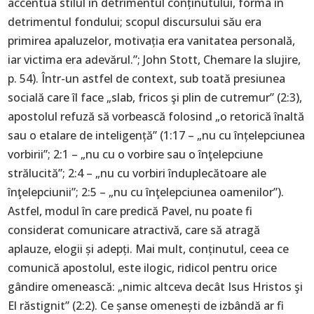
accentua stilul în detrimentul conținutului, forma în
detrimentul fondului; scopul discursului său era
primirea apaluzelor, motivația era vanitatea personală,
iar victima era adevărul.”; John Stott, Chemare la slujire,
p. 54). Într-un astfel de context, sub toată presiunea
socială care îl face „slab, fricos şi plin de cutremur” (2:3),
apostolul refuză să vorbească folosind „o retorică înaltă
sau o etalare de inteligență” (1:17 – „nu cu înțelepciunea
vorbirii”; 2:1 – „nu cu o vorbire sau o înţelepciune
strălucită”; 2:4 – „nu cu vorbiri înduplecătoare ale
înţelepciunii”; 2:5 – „nu cu înţelepciunea oamenilor”).
Astfel, modul în care predică Pavel, nu poate fi
considerat comunicare atractivă, care să atragă
aplauze, elogii și adepți. Mai mult, conținutul, ceea ce
comunică apostolul, este ilogic, ridicol pentru orice
gândire omenească: „nimic altceva decât Isus Hristos şi
El răstignit” (2:2). Ce șanse omenești de izbândă ar fi