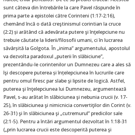
sunt câteva din întrebările la care Pavel răspunde în
prima parte a epistolei către Corinteni (1:17-2:16),
chemând încă o dată creştinismul corintian la cruce
(2:2) și arătând că adevărata putere şi înţelepciune nu
trebuie căutate la liderii/filosofii umani, ci în lucrarea
săvârșită la Golgota. În „inima” argumentului, apostolul
va dezvolta paradoxul „puterii în slăbiciune”,
prezentându-le corintenilor un Dumnezeu care a ales să
îşi descopere puterea și înțelepciunea în lucrurile care
pentru omul firesc par slabe şi lipsite de logică. Astfel,
puterea şi înţelepciunea lui Dumnezeu, argumentează
Pavel, s-au arătat în slăbiciunea şi nebunia crucii (v. 17-
25), în slăbiciunea şi nimicnicia convertiţilor din Corint (v.
26-31) şi în slăbiciunea şi „cutremurul” predicilor sale
(2:1-5). Pentru a întări argumentul dezvoltat în 1:18-31
(„prin lucrarea crucii este descoperită puterea şi