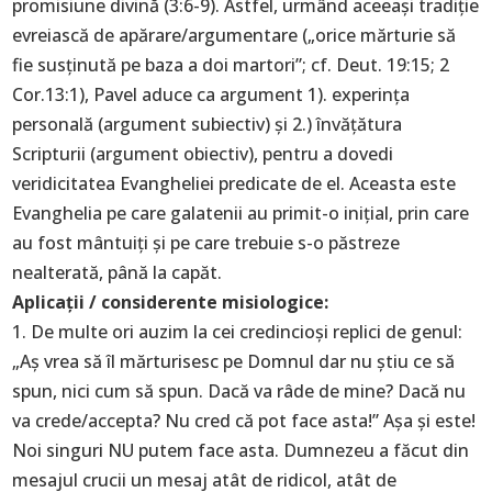
promisiune divină (3:6-9). Astfel, urmând aceeași tradiție
evreiască de apărare/argumentare („orice mărturie să
fie susținută pe baza a doi martori”; cf. Deut. 19:15; 2
Cor.13:1), Pavel aduce ca argument 1). experința
personală (argument subiectiv) și 2.) învățătura
Scripturii (argument obiectiv), pentru a dovedi
veridicitatea Evangheliei predicate de el. Aceasta este
Evanghelia pe care galatenii au primit-o inițial, prin care
au fost mântuiți și pe care trebuie s-o păstreze
nealterată, până la capăt.
Aplicații / considerente misiologice:
1. De multe ori auzim la cei credincioși replici de genul:
„Aș vrea să îl mărturisesc pe Domnul dar nu știu ce să
spun, nici cum să spun. Dacă va râde de mine? Dacă nu
va crede/accepta? Nu cred că pot face asta!” Așa și este!
Noi singuri NU putem face asta. Dumnezeu a făcut din
mesajul crucii un mesaj atât de ridicol, atât de