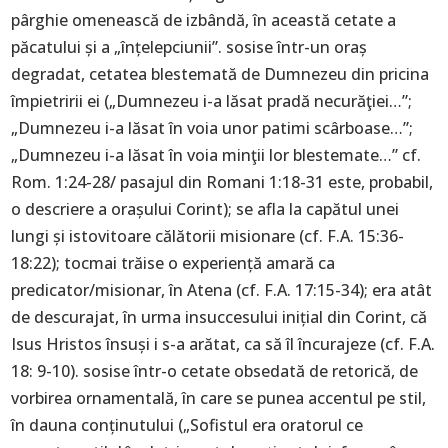
pârghie omenească de izbândă, în această cetate a
păcatului și a „înțelepciunii”. sosise într-un oraș
degradat, cetatea blestemată de Dumnezeu din pricina
împietririi ei („Dumnezeu i-a lăsat pradă necurăţiei…”;
„Dumnezeu i-a lăsat în voia unor patimi scârboase…”;
„Dumnezeu i-a lăsat în voia minţii lor blestemate…” cf.
Rom. 1:24-28/ pasajul din Romani 1:18-31 este, probabil,
o descriere a orașului Corint); se afla la capătul unei
lungi și istovitoare călătorii misionare (cf. F.A. 15:36-
18:22); tocmai trăise o experiență amară ca
predicator/misionar, în Atena (cf. F.A. 17:15-34); era atât
de descurajat, în urma insuccesului inițial din Corint, că
Isus Hristos însuși i s-a arătat, ca să îl încurajeze (cf. F.A.
18: 9-10). sosise într-o cetate obsedată de retorică, de
vorbirea ornamentală, în care se punea accentul pe stil,
în dauna conținutului („Sofistul era oratorul ce