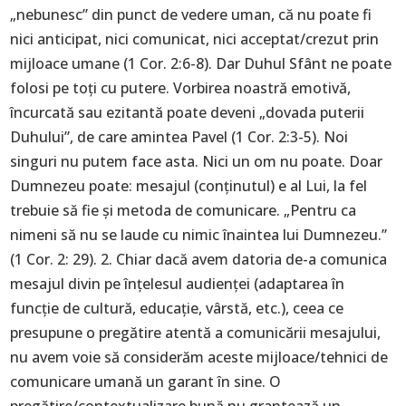
„nebunesc” din punct de vedere uman, că nu poate fi
nici anticipat, nici comunicat, nici acceptat/crezut prin
mijloace umane (1 Cor. 2:6-8). Dar Duhul Sfânt ne poate
folosi pe toți cu putere. Vorbirea noastră emotivă,
încurcată sau ezitantă poate deveni „dovada puterii
Duhului”, de care amintea Pavel (1 Cor. 2:3-5). Noi
singuri nu putem face asta. Nici un om nu poate. Doar
Dumnezeu poate: mesajul (conținutul) e al Lui, la fel
trebuie să fie și metoda de comunicare. „Pentru ca
nimeni să nu se laude cu nimic înaintea lui Dumnezeu.”
(1 Cor. 2: 29). 2. Chiar dacă avem datoria de-a comunica
mesajul divin pe înțelesul audienței (adaptarea în
funcție de cultură, educație, vârstă, etc.), ceea ce
presupune o pregătire atentă a comunicării mesajului,
nu avem voie să considerăm aceste mijloace/tehnici de
comunicare umană un garant în sine. O