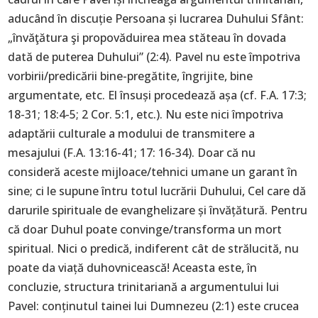
aducând în discuție Persoana și lucrarea Duhului Sfânt:
„învăţătura şi propovăduirea mea stăteau în dovada
dată de puterea Duhului” (2:4). Pavel nu este împotriva
vorbirii/predicării bine-pregătite, îngrijite, bine
argumentate, etc. El însuși procedează așa (cf. F.A. 17:3;
18-31; 18:4-5; 2 Cor. 5:1, etc.). Nu este nici împotriva
adaptării culturale a modului de transmitere a
mesajului (F.A. 13:16-41; 17: 16-34). Doar că nu
consideră aceste mijloace/tehnici umane un garant în
sine; ci le supune întru totul lucrării Duhului, Cel care dă
darurile spirituale de evanghelizare și învățătură. Pentru
că doar Duhul poate convinge/transforma un mort
spiritual. Nici o predică, indiferent cât de strălucită, nu
poate da viață duhovnicească! Aceasta este, în
concluzie, structura trinitariană a argumentului lui
Pavel: conținutul tainei lui Dumnezeu (2:1) este crucea