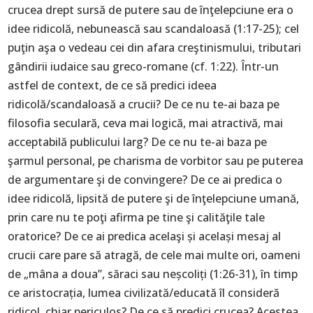
crucea drept sursă de putere sau de înţelepciune era o
idee ridicolă, nebunească sau scandaloasă (1:17-25); cel
puţin aşa o vedeau cei din afara creştinismului, tributari
gândirii iudaice sau greco-romane (cf. 1:22). Într-un
astfel de context, de ce să predici ideea
ridicolă/scandaloasă a crucii? De ce nu te-ai baza pe
filosofia seculară, ceva mai logică, mai atractivă, mai
acceptabilă publicului larg? De ce nu te-ai baza pe
şarmul personal, pe charisma de vorbitor sau pe puterea
de argumentare şi de convingere? De ce ai predica o
idee ridicolă, lipsită de putere şi de înţelepciune umană,
prin care nu te poţi afirma pe tine şi calităţile tale
oratorice? De ce ai predica acelaşi și același mesaj al
crucii care pare să atragă, de cele mai multe ori, oameni
de „mâna a doua”, săraci sau neșcoliți (1:26-31), în timp
ce aristocrația, lumea civilizată/educată îl consideră
ridicol, chiar periculos? De ce să predici crucea? Acestea