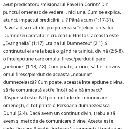
avut predicatorul/misionarul Pavel în Corint? Din
punctul omenesc de vedere… nici una. Cum se explică,
atunci, impactul predicării lui? Până acum (1:17-31),
Pavel a discutat despre puterea și înțelepciunea lui
Dumnezeu arătată în crucea lui Hristos: aceasta este
„Evanghelia” (1:17), „taina lui Dumnezeu” (2:1). Și
conținutul ei are la bază o gândire tainică, divină (2:6-8),
o înțelepciune care omului firesc/pierdut îi pare
„nebunie” (1:18; 2:8). Cum poate, atunci, să fie convins
omul firesc/pierdut de această „nebunie”
dumnezeiască? Cum poate, această înțelepciune divină,
să fie comunicată astfel încât să aibă impact?
Răspunsul este: NU prin metode de comunicare
omenești, ci tot printr-o Persoană dumnezeiască –
Duhul (2:4). Dacă avem un conținut divin, trebuie să
avem și metode de comunicare divine! Acesta este
cadrul în care Pavel își încheagă argumentul trinitarian,