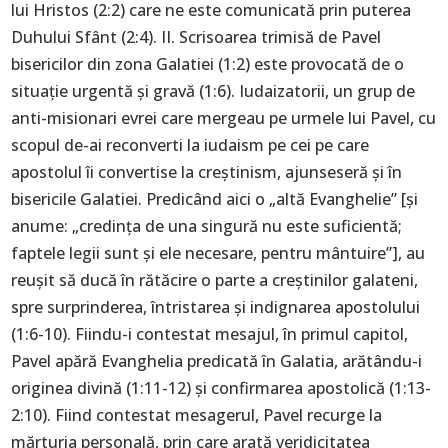
lui Hristos (2:2) care ne este comunicată prin puterea
Duhului Sfânt (2:4). II. Scrisoarea trimisă de Pavel
bisericilor din zona Galatiei (1:2) este provocată de o
situație urgentă și gravă (1:6). Iudaizatorii, un grup de
anti-misionari evrei care mergeau pe urmele lui Pavel, cu
scopul de-ai reconverti la iudaism pe cei pe care
apostolul îi convertise la creștinism, ajunseseră și în
bisericile Galatiei. Predicând aici o „altă Evanghelie” [și
anume: „credința de una singură nu este suficientă;
faptele legii sunt și ele necesare, pentru mântuire”], au
reușit să ducă în rătăcire o parte a creștinilor galateni,
spre surprinderea, întristarea și indignarea apostolului
(1:6-10). Fiindu-i contestat mesajul, în primul capitol,
Pavel apără Evanghelia predicată în Galatia, arătându-i
originea divină (1:11-12) și confirmarea apostolică (1:13-
2:10). Fiind contestat mesagerul, Pavel recurge la
mărturia personală, prin care arată veridicitatea