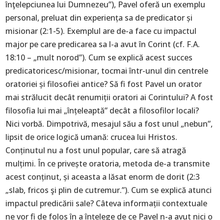
înţelepciunea lui Dumnezeu”), Pavel oferă un exemplu
personal, preluat din experiența sa de predicator și
misionar (2:1-5). Exemplul are de-a face cu impactul
major pe care predicarea sa l-a avut în Corint (cf. F.A.
18:10 – „mult norod”). Cum se explică acest succes
predicatoricesc/misionar, tocmai într-unul din centrele
oratoriei și filosofiei antice? Să fi fost Pavel un orator
mai strălucit decât renumiții oratori ai Corintului? A fost
filosofia lui mai „înțeleaptă” decât a filosofilor locali?
Nici vorbă. Dimpotrivă, mesajul său a fost unul „nebun”,
lipsit de orice logică umană: crucea lui Hristos.
Conținutul nu a fost unul popular, care să atragă
mulțimi. În ce privește oratoria, metoda de-a transmite
acest conținut, și aceasta a lăsat enorm de dorit (2:3
„slab, fricos şi plin de cutremur.”). Cum se explică atunci
impactul predicării sale? Câteva informații contextuale
ne vor fi de folos în a înțelege de ce Pavel n-a avut nici o