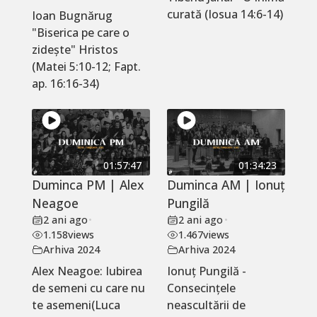
curată (Iosua 14:6-14)
Ioan Bugnărug
"Biserica pe care o
zidește" Hristos
(Matei 5:10-12; Fapt.
ap. 16:16-34)
01:57:47
01:34:23
Duminca PM | Alex
Duminca AM | Ionuț
Neagoe
Pungilă
2 ani ago
•
2 ani ago
•
1.158
views
1.467
views
Arhiva 2024
Arhiva 2024
Alex Neagoe: Iubirea
Ionuț Pungilă -
de semeni cu care nu
Consecințele
te asemeni(Luca
neascultării de