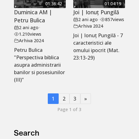
01:36:42
01:04:19
Duminica AM |
Joi | Ionuț Pungilă
Petru Bulica
2 ani ago
•
857
views
Arhiva 2024
2 ani ago
•
1.210
views
Joi | Ionuț Pungilă - 7
Arhiva 2024
caracteristici ale
Petru Bulica
omului ipocrit (Mat.
"Perspectiva biblica
23:13-29)
asupra administrarii
banilor si posesiunilor
(III)"
1
2
3
»
Page 1 of 3
Search