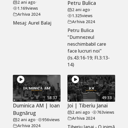
2 ani ago
•
Petru Bulica
1.169
views
2 ani ago
•
Arhiva 2024
1.325
views
Arhiva 2024
Mesaj: Aurel Balaj
Petru Bulica
"Dumnezeul
neschimbabil care
face lucruri noi"
(Is.43:16-19; Fl.3:13-
14)
58:37
49:33
Duminica AM | Ioan
Joi | Tiberiu Janai
Bugnărug
2 ani ago
•
763
views
Arhiva 2024
2 ani ago
•
956
views
Arhiva 2024
Tiberiu Janai - O inimă