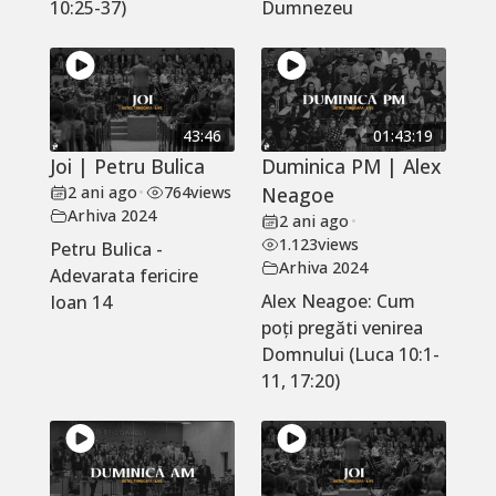
10:25-37)
Dumnezeu
43:46
01:43:19
Joi | Petru Bulica
Duminica PM | Alex
2 ani ago
•
764
views
Neagoe
Arhiva 2024
2 ani ago
•
1.123
views
Petru Bulica -
Arhiva 2024
Adevarata fericire
Alex Neagoe: Cum
Ioan 14
poți pregăti venirea
Domnului (Luca 10:1-
11, 17:20)