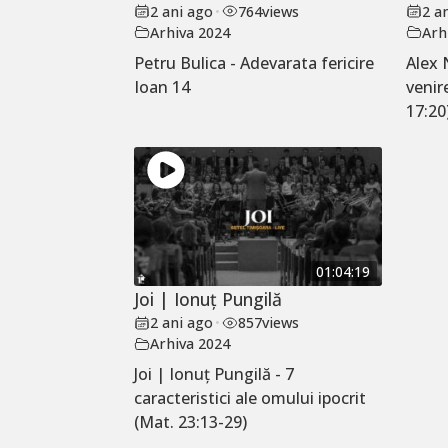
2 ani ago
•
764
views
2 a
Arhiva 2024
Arh
Petru Bulica - Adevarata fericire
Alex 
Ioan 14
venir
17:20
01:04:19
Joi | Ionuț Pungilă
2 ani ago
•
857
views
Arhiva 2024
Joi | Ionuț Pungilă - 7
caracteristici ale omului ipocrit
(Mat. 23:13-29)