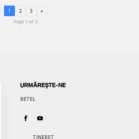
1
2
3
»
Page 1 of 3
URMĂREȘTE-NE
BETEL
TINERET