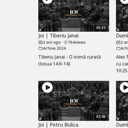
49:33
Joi | Tiberiu Janai
Dumi
2 ani ago
•
764
views
2 a
Arhiva 2024
Arh
Tiberiu Janai - O inimă curată
Alex 
(Iosua 14:6-14)
cu ca
10:25
43:46
Joi | Petru Bulica
Dumi