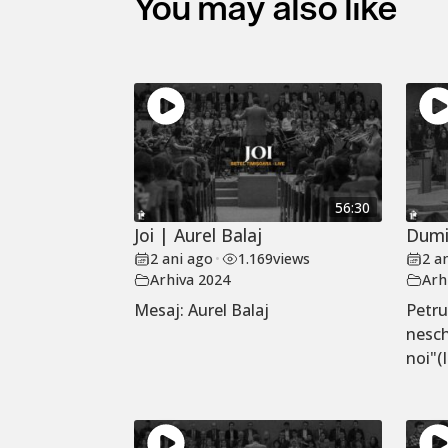
You may also like
56:30
Joi | Aurel Balaj
Dumi
2 ani ago
•
1.169
views
2 a
Arhiva 2024
Arh
Mesaj: Aurel Balaj
Petru
nesch
noi"(