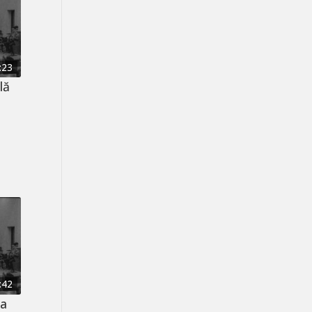
:23
lă
:42
ca