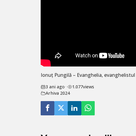
Ionuț Pungilă – Evanghelia, evanghelistul
3 ani ago
•
1.077
views
Arhiva 2024