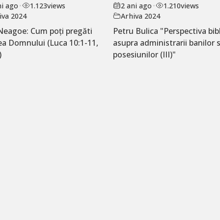
ni ago
•
1.123
views
2 ani ago
•
1.210
views
iva 2024
Arhiva 2024
Neagoe: Cum poți pregăti
Petru Bulica "Perspectiva bib
ea Domnului (Luca 10:1-11,
asupra administrarii banilor s
)
posesiunilor (III)"