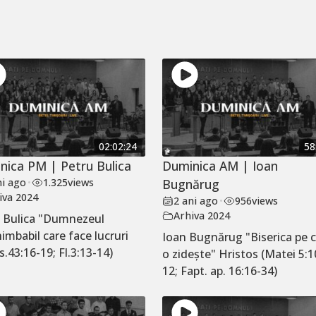
02:02:24
58
nica PM | Petru Bulica
Duminica AM | Ioan
ni ago
•
1.325
views
Bugnărug
iva 2024
2 ani ago
•
956
views
Arhiva 2024
 Bulica "Dumnezeul
imbabil care face lucruri
Ioan Bugnărug "Biserica pe 
Is.43:16-19; Fl.3:13-14)
o zidește" Hristos (Matei 5:1
12; Fapt. ap. 16:16-34)