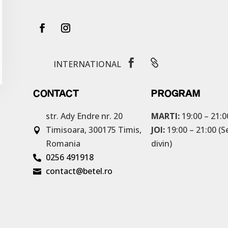


INTERNATIONAL
CONTACT
PROGRAM
str. Ady Endre nr. 20
MARTI:
19:00 – 21:0
Timisoara, 300175
Timis,
JOI:
19:00 – 21:00 (S

Romania
divin)
0256 491918

contact@betel.ro
