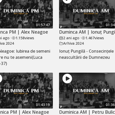
01:57:47
01:34
nca PM | Alex Neagoe
Duminca AM | Ionuț Pungi
ni ago
•
1.158
views
2 ani ago
•
1.467
views
iva 2024
Arhiva 2024
Neagoe: Iubirea de semeni
Ionuț Pungilă - Consecințele
re nu te asemeni(Luca
neascultării de Dumnezeu
-37)
01:43:19
01:36
nica PM | Alex Neagoe
Duminica AM | Petru Buli