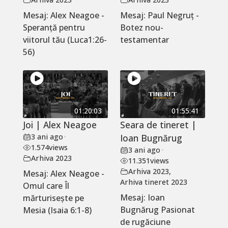
Mesaj: Alex Neagoe -
Mesaj: Paul Negruț -
Speranță pentru
Botez nou-
viitorul tău (Luca1:26-
testamentar
56)
01:20:03
01:55:41
Joi | Alex Neagoe
Seara de tineret |
3 ani ago
•
Ioan Bugnărug
1.574
views
3 ani ago
•
Arhiva 2023
11.351
views
Arhiva 2023
,
Mesaj: Alex Neagoe -
Arhiva tineret 2023
Omul care Îl
Mesaj: Ioan
mărturisește pe
Bugnărug Pasionat
Mesia (Isaia 6:1-8)
de rugăciune