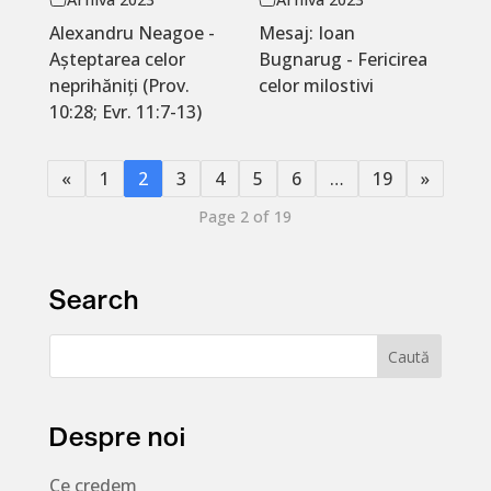
Alexandru Neagoe -
Mesaj: Ioan
Așteptarea celor
Bugnarug - Fericirea
neprihăniți (Prov.
celor milostivi
10:28; Evr. 11:7-13)
«
1
2
3
4
5
6
…
19
»
Page 2 of 19
Search
Despre noi
Ce credem