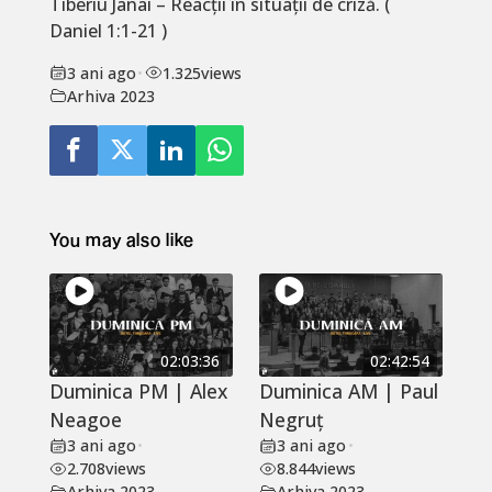
Tiberiu Janai – Reacții în situații de criză. (
Daniel 1:1-21 )
3 ani ago
•
1.325
views
Arhiva 2023
You may also like
02:03:36
02:42:54
Duminica PM | Alex
Duminica AM | Paul
Neagoe
Negruț
3 ani ago
•
3 ani ago
•
2.708
views
8.844
views
Arhiva 2023
Arhiva 2023