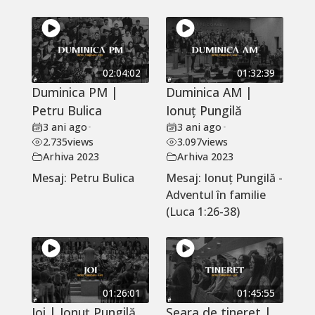
02:04:02
01:32:39
Duminica PM |
Duminica AM |
Petru Bulica
Ionuț Pungilă
3 ani ago
•
3 ani ago
•
2.735
views
3.097
views
Arhiva 2023
Arhiva 2023
Mesaj: Petru Bulica
Mesaj: Ionuț Pungilă -
Adventul în familie
(Luca 1:26-38)
01:26:01
01:45:55
Joi | Ionuț Pungilă
Seara de tineret |