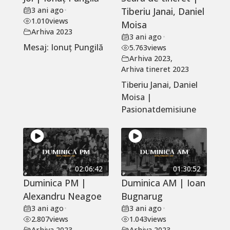
3 ani ago
•
Tiberiu Janai, Daniel
1.010
views
Moisa
Arhiva 2023
3 ani ago
•
Mesaj: Ionuț Pungilă
5.763
views
Arhiva 2023
,
Arhiva tineret 2023
Tiberiu Janai, Daniel
Moisa |
Pasionatdemisiune
02:06:42
01:30:52
Duminica PM |
Duminica AM | Ioan
Alexandru Neagoe
Bugnarug
3 ani ago
•
3 ani ago
•
2.807
views
1.043
views
Arhiva 2023
Arhiva 2023