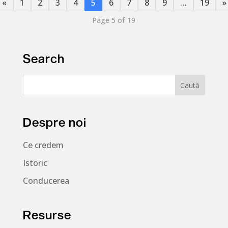
«
1
2
3
4
5
6
7
8
9
…
19
»
Page 5 of 19
Search
Despre noi
Ce credem
Istoric
Conducerea
Resurse