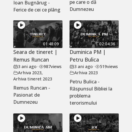
pe care o dă
Ioan Bugnărug -
Dumnezeu
Ferice de cei ce plâng
01:48:09
02:04:36
Seara de tineret |
Duminica PM |
Remus Runcan
Petru Bulica
3 ani ago
•
987
views
3 ani ago
•
519
views
Arhiva 2023
,
Arhiva 2023
Arhiva tineret 2023
Petru Bulica -
Remus Runcan -
Răspunsul Bibliei la
Pasionat de
problema
Dumnezeu
terorismului