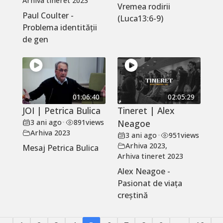
Arhiva tineret 2023
Vremea rodirii
Paul Coulter -
(Luca13:6-9)
Problema identității
de gen
01:06:40
02:05:29
JOI | Petrica Bulica
Tineret | Alex
3 ani ago
•
891
views
Neagoe
Arhiva 2023
3 ani ago
•
951
views
Arhiva 2023
,
Mesaj Petrica Bulica
Arhiva tineret 2023
Alex Neagoe -
Pasionat de viața
creștină