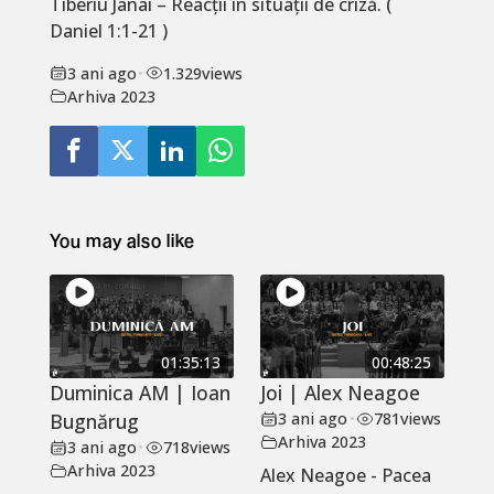
Tiberiu Janai – Reacții în situații de criză. (
Daniel 1:1-21 )
3 ani ago
•
1.329
views
Arhiva 2023
You may also like
01:35:13
00:48:25
Duminica AM | Ioan
Joi | Alex Neagoe
Bugnărug
3 ani ago
•
781
views
Arhiva 2023
3 ani ago
•
718
views
Arhiva 2023
Alex Neagoe - Pacea