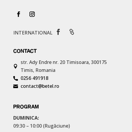


INTERNATIONAL
CONTACT
str. Ady Endre nr. 20
Timisoara, 300175

Timis, Romania
0256 491918

contact@betel.ro

PROGRAM
DUMINICA:
09:30 – 10:00 (Rugăciune)