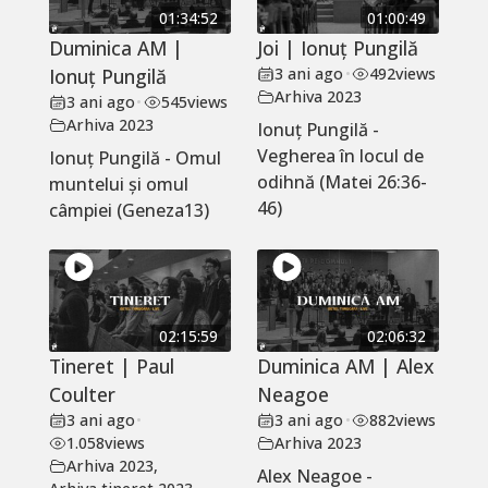
01:34:52
01:00:49
Duminica AM |
Joi | Ionuț Pungilă
Ionuț Pungilă
3 ani ago
•
492
views
Arhiva 2023
3 ani ago
•
545
views
Arhiva 2023
Ionuț Pungilă -
Vegherea în locul de
Ionuț Pungilă - Omul
odihnă (Matei 26:36-
muntelui și omul
46)
câmpiei (Geneza13)
02:15:59
02:06:32
Tineret | Paul
Duminica AM | Alex
Coulter
Neagoe
3 ani ago
•
3 ani ago
•
882
views
1.058
views
Arhiva 2023
Arhiva 2023
,
Alex Neagoe -