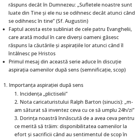
răspuns decât în Dumnezeu: „Sufletele noastre sunt
luate din Tine şi ele nu se odihnesc decât atunci când
se odihnesc în tine” (Sf. Augustin)
Faptul acesta este subliniat de cele patru Evanghelii,
care arată modul în care diverşi oameni găsesc
răspuns la căutările şi aspiraţiile lor atunci când îl
întâlnesc pe Hristos
Primul mesaj din această serie aduce în discuţie
aspiraţia oamenilor după sens (semnificaţie, scop)
Importanţa aspiraţiei după sens
Incidenţa „plictiselii”
Nota caricaturistului Ralph Barton (sinucis): „m-
am săturat să inventez ceva cu ce să umplu 24h/zi”
Dorinţa noastră înnăscută de a avea ceva pentru
ce merită să trăim: disponibilitatea oamenilor la
efort şi sacrificii când au sentimentul de scop în