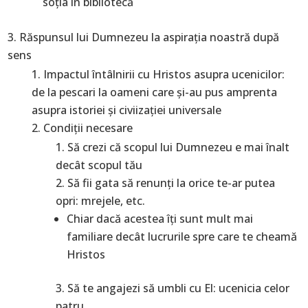
soţia în bibliotecă
Răspunsul lui Dumnezeu la aspiraţia noastră după
sens
Impactul întâlnirii cu Hristos asupra ucenicilor:
de la pescari la oameni care şi-au pus amprenta
asupra istoriei şi civiizaţiei universale
Condiţii necesare
Să crezi că scopul lui Dumnezeu e mai înalt
decât scopul tău
Să fii gata să renunţi la orice te-ar putea
opri: mrejele, etc.
Chiar dacă acestea îţi sunt mult mai
familiare decât lucrurile spre care te cheamă
Hristos
Să te angajezi să umbli cu El: ucenicia celor
patru