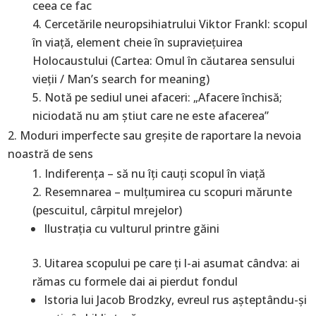
ceea ce fac
Cercetările neuropsihiatrului Viktor Frankl: scopul
în viaţă, element cheie în supravieţuirea
Holocaustului (Cartea: Omul în căutarea sensului
vieţii / Man’s search for meaning)
Notă pe sediul unei afaceri: „Afacere închisă;
niciodată nu am ştiut care ne este afacerea”
Moduri imperfecte sau greşite de raportare la nevoia
noastră de sens
Indiferenţa – să nu îţi cauţi scopul în viaţă
Resemnarea – mulţumirea cu scopuri mărunte
(pescuitul, cârpitul mrejelor)
Ilustraţia cu vulturul printre găini
Uitarea scopului pe care ţi l-ai asumat cândva: ai
rămas cu formele dai ai pierdut fondul
Istoria lui Jacob Brodzky, evreul rus aşteptându-şi