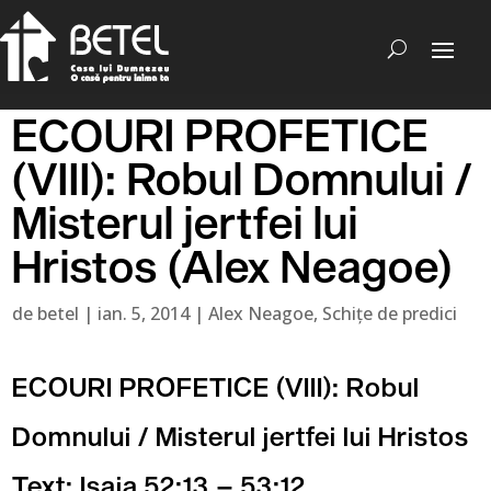
ECOURI PROFETICE
(VIII): Robul Domnului /
Misterul jertfei lui
Hristos (Alex Neagoe)
de
betel
|
ian. 5, 2014
|
Alex Neagoe
,
Schițe de predici
ECOURI PROFETICE (VIII): Robul
Domnului / Misterul jertfei lui Hristos
Text: Isaia 52:13 – 53:12