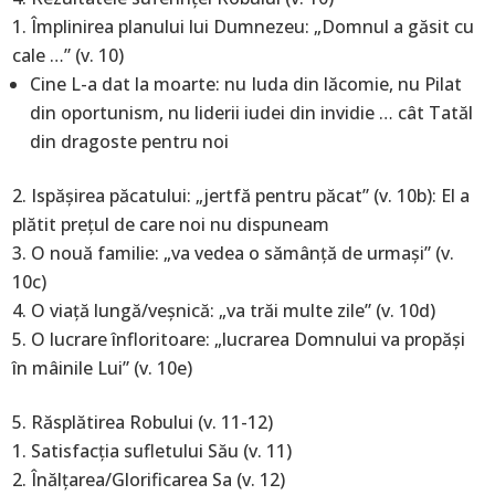
Împlinirea planului lui Dumnezeu: „Domnul a găsit cu
cale …” (v. 10)
Cine L-a dat la moarte: nu Iuda din lăcomie, nu Pilat
din oportunism, nu liderii iudei din invidie … cât Tatăl
din dragoste pentru noi
Ispăşirea păcatului: „jertfă pentru păcat” (v. 10b): El a
plătit preţul de care noi nu dispuneam
O nouă familie: „va vedea o sămânţă de urmaşi” (v.
10c)
O viaţă lungă/veşnică: „va trăi multe zile” (v. 10d)
O lucrare înfloritoare: „lucrarea Domnului va propăşi
în mâinile Lui” (v. 10e)
Răsplătirea Robului (v. 11-12)
Satisfacţia sufletului Său (v. 11)
Înălţarea/Glorificarea Sa (v. 12)