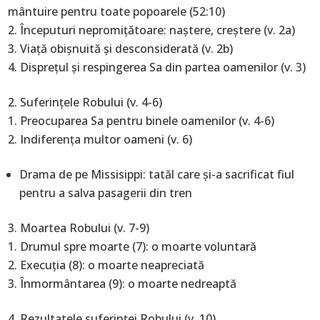
mântuire pentru toate popoarele (52:10)
Începuturi nepromiţătoare: naştere, creştere (v. 2a)
Viaţă obişnuită şi desconsiderată (v. 2b)
Dispreţul şi respingerea Sa din partea oamenilor (v. 3)
Suferinţele Robului (v. 4-6)
Preocuparea Sa pentru binele oamenilor (v. 4-6)
Indiferenţa multor oameni (v. 6)
Drama de pe Missisippi: tatăl care şi-a sacrificat fiul
pentru a salva pasagerii din tren
Moartea Robului (v. 7-9)
Drumul spre moarte (7): o moarte voluntară
Execuţia (8): o moarte neapreciată
Înmormântarea (9): o moarte nedreaptă
Rezultatele suferinţei Robului (v. 10)