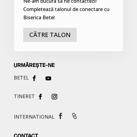
Ne-am bucura să ne contactezi!
Completează talonul de conectare cu
Biserica Betel
CĂTRE TALON
URMĂREȘTE-NE
BETEL
TINERET


INTERNATIONAL
CONTACT