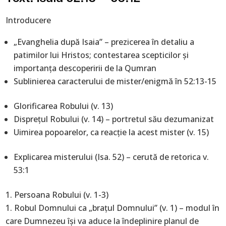
Introducere
„Evanghelia după Isaia” – prezicerea în detaliu a
patimilor lui Hristos; contestarea scepticilor şi
importanţa descoperirii de la Qumran
Sublinierea caracterului de mister/enigmă în 52:13-15
Glorificarea Robului (v. 13)
Dispreţul Robului (v. 14) – portretul său dezumanizat
Uimirea popoarelor, ca reacţie la acest mister (v. 15)
Explicarea misterului (Isa. 52) – cerută de retorica v.
53:1
Persoana Robului (v. 1-3)
Robul Domnului ca „braţul Domnului” (v. 1) – modul în
care Dumnezeu îşi va aduce la îndeplinire planul de