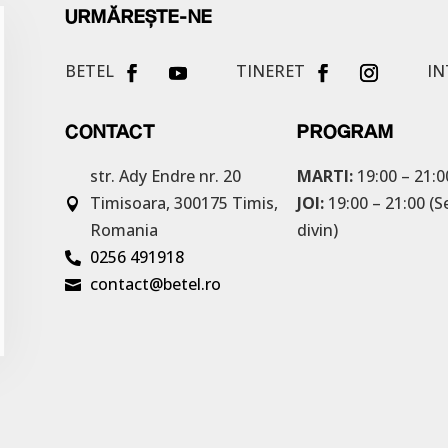
URMĂREȘTE-NE
BETEL
TINERET
IN
CONTACT
PROGRAM
str. Ady Endre nr. 20
MARTI:
19:00 – 21:0
Timisoara, 300175
Timis,
JOI:
19:00 – 21:00 (S

Romania
divin)
0256 491918

contact@betel.ro
