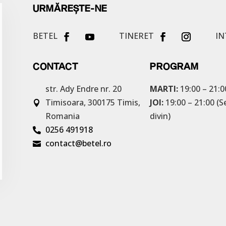
URMĂREȘTE-NE
BETEL
TINERET
IN
CONTACT
PROGRAM
str. Ady Endre nr. 20
MARTI:
19:00 – 21:0
Timisoara, 300175
Timis,
JOI:
19:00 – 21:00 (S

Romania
divin)
0256 491918

contact@betel.ro
