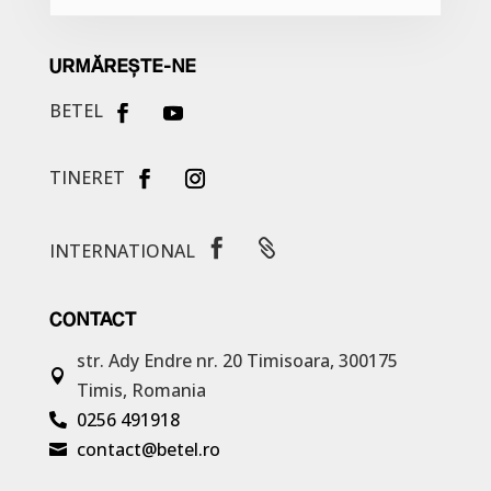
URMĂREȘTE-NE
BETEL
TINERET


INTERNATIONAL
CONTACT
str. Ady Endre nr. 20
Timisoara, 300175

Timis, Romania
0256 491918

contact@betel.ro
