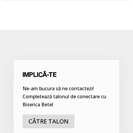
IMPLICĂ-TE
Ne-am bucura să ne contactezi!
Completează talonul de conectare cu
Biserica Betel
CĂTRE TALON