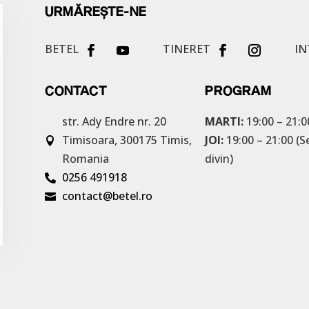
URMĂREȘTE-NE
BETEL
TINERET
IN
CONTACT
PROGRAM
str. Ady Endre nr. 20
MARTI:
19:00 – 21:0
Timisoara, 300175
Timis,
JOI:
19:00 – 21:00 (S

Romania
divin)
0256 491918

contact@betel.ro
