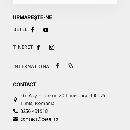
URMĂREȘTE-NE
BETEL
TINERET


INTERNATIONAL
CONTACT
str. Ady Endre nr. 20
Timisoara, 300175

Timis, Romania
0256 491918

contact@betel.ro
