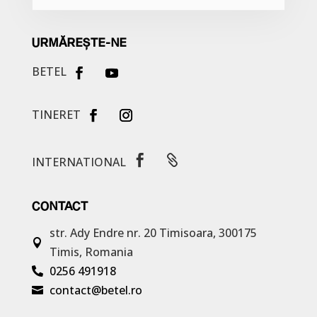
URMĂREȘTE-NE
BETEL
TINERET


INTERNATIONAL
CONTACT
str. Ady Endre nr. 20
Timisoara, 300175

Timis, Romania
0256 491918

contact@betel.ro
