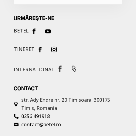
URMĂREȘTE-NE
BETEL
TINERET


INTERNATIONAL
CONTACT
str. Ady Endre nr. 20
Timisoara, 300175

Timis, Romania
0256 491918

contact@betel.ro
