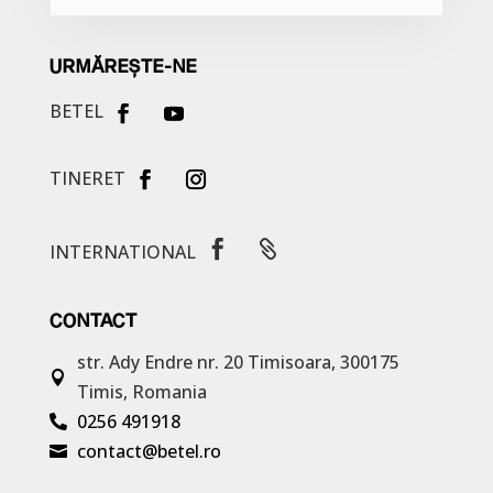
URMĂREȘTE-NE
BETEL
TINERET


INTERNATIONAL
CONTACT
str. Ady Endre nr. 20
Timisoara, 300175

Timis, Romania
0256 491918

contact@betel.ro
