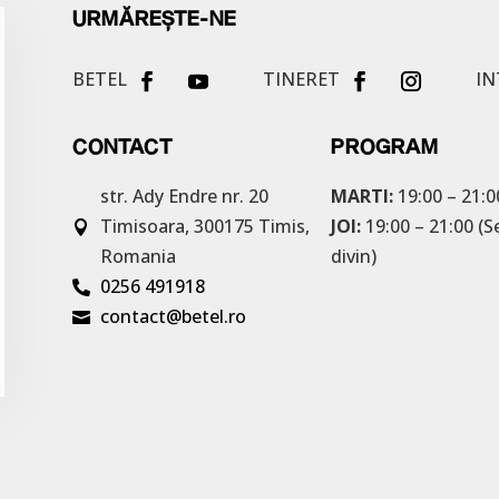
URMĂREȘTE-NE
BETEL
TINERET
IN
CONTACT
PROGRAM
str. Ady Endre nr. 20
MARTI:
19:00 – 21:0
Timisoara, 300175
Timis,
JOI:
19:00 – 21:00 (S

Romania
divin)
0256 491918

contact@betel.ro
