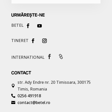
URMĂREȘTE-NE
BETEL
TINERET


INTERNATIONAL
CONTACT
str. Ady Endre nr. 20
Timisoara, 300175

Timis, Romania
0256 491918

contact@betel.ro
