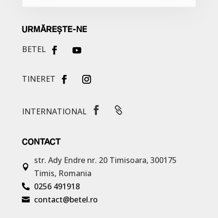
URMĂREȘTE-NE
BETEL
TINERET


INTERNATIONAL
CONTACT
str. Ady Endre nr. 20
Timisoara, 300175

Timis, Romania
0256 491918

contact@betel.ro
