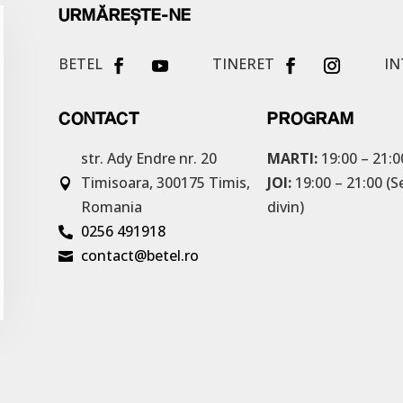
URMĂREȘTE-NE
BETEL
TINERET
IN
CONTACT
PROGRAM
str. Ady Endre nr. 20
MARTI:
19:00 – 21:0
Timisoara, 300175
Timis,
JOI:
19:00 – 21:00 (S

Romania
divin)
0256 491918

contact@betel.ro
