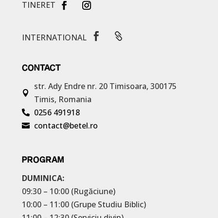
TINERET


INTERNATIONAL
CONTACT
str. Ady Endre nr. 20
Timisoara, 300175

Timis, Romania
0256 491918

contact@betel.ro

PROGRAM
DUMINICA:
09:30 – 10:00 (Rugăciune)
10:00 – 11:00 (Grupe Studiu Biblic)
11:00 – 12:30 (Serviciu divin)